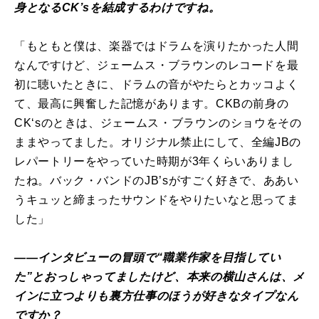
身となるCK’sを結成するわけですね。
「もともと僕は、楽器ではドラムを演りたかった人間
なんですけど、ジェームス・ブラウンのレコードを最
初に聴いたときに、ドラムの音がやたらとカッコよく
て、最高に興奮した記憶があります。CKBの前身の
CK‘sのときは、ジェームス・ブラウンのショウをその
ままやってました。オリジナル禁止にして、全編JBの
レパートリーをやっていた時期が3年くらいありまし
たね。バック・バンドのJB’sがすごく好きで、ああい
うキュッと締まったサウンドをやりたいなと思ってま
した」
――インタビューの冒頭で“職業作家を目指してい
た”とおっしゃってましたけど、本来の横山さんは、メ
インに立つよりも裏方仕事のほうが好きなタイプなん
ですか？