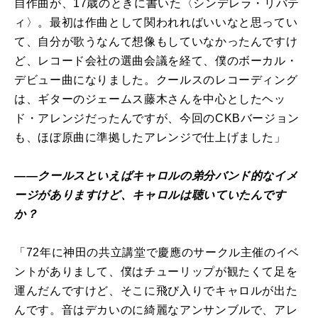
自作曲が、17歳のときに書いた〈シンデレラ・リバテ
ィ〉。最初は作曲として関われればいいなと思ってい
て、自分が歌うなんて想像もしていなかったんですけ
ど、レコード会社の選曲会議を経て、僕のボーカル・
デビュー曲になりました。クールスのレコーディング
は、ギターのジェームス藤木さんを中心としたヘッ
ド・アレンジだったんですが、今回のCKBバージョン
も、ほぼ原曲に準拠したアレンジで仕上げました」
――クールスといえばキャロルの弟分バンド的なイメ
ージがありますけど、キャロルは聴いていたんです
か？
「72年に神田の共立講堂で慶應のサークル主催のイベ
ントがありまして、僕はチューリップが観たくて足を
運んだんですけど、そこに飛び入りでキャロルが出た
んです。音はデカいのに綺麗なアンサンブルで、アレ