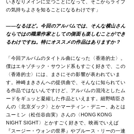
いきなりメインに立つことになって、そこからライブ
の気持ちよさを知ることになるわけです」
――なるほど。今回のアルバムでは、そんな横山さん
ならではの職業作家としての側面も楽しむことができ
るわけですね。特にオススメの作品はありますか？
「今回アルバムのタイトル曲になった〈香港的士〉。
僕はエキゾチック・サウンド系もすごく好きで、この
〈香港的士〉には、まさにその影響が表われていま
す。神崎まきさんへの提供曲で、そんなに知られてい
る作品ではないんですけど、アルバムの混沌としたム
ードをギュッと凝縮した作品といえます。細野晴臣さ
んの〈北京ダック〉とかマーティン・デニー、あとは
ユーミン（松任谷由実）さんの〈HONG KONG
NIGHT SIGHT〉とかすごく好きで、映画でいえば
『スージー・ウォンの世界』やブルース・リーの一連