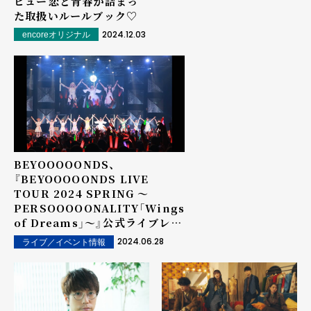
ビュー――恋と⻘春が詰まっ
た取扱いルールブック♡
2024.12.03
encoreオリジナル
BEYOOOOONDS、
『BEYOOOOONDS LIVE
TOUR 2024 SPRING 〜
PERSOOOOONALITY「Wings
of Dreams」〜』公式ライブレポ
ート
2024.06.28
ライブ／イベント情報