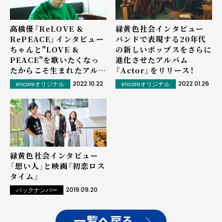
高橋優『ReLOVE &
緑黄色社会インタビュー――
RePEACE』インタビュー――
バンドで表現する20年代
ちゃんと"LOVE &
の新しいポップスをさらに
PEACE"を歌いたくなっ
進化させたアルバム
たからこそ生まれたアルバ
『Actor』をリリース！
ム
2022.10.22
2022.01.26
encoreオリジナル
encoreオリジナル
緑黄色社会インタビュー
――「想い人」と映画『初恋ロス
タイム』
2019.09.20
バックナンバー
一覧へ戻る