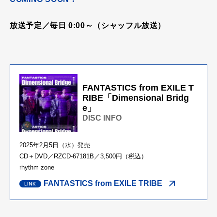
放送予定／毎日 0:00～（シャッフル放送）
FANTASTICS from EXILE T
RIBE「Dimensional Bridg
e」
DISC INFO
2025年2月5日（水）発売
CD＋DVD／RZCD-67181B／3,500円（税込）
rhythm zone
FANTASTICS from EXILE TRIBE