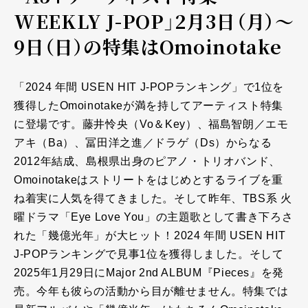
WEEKLY J-POP」2月3日（月）～
9日（日）の特集はOmoinotake
「2024 年間 USEN HIT J-POPランキング」で1位を
獲得したOmoinotakeが満を持してアーティスト特集
に登場です。藤井怜央（Vo＆Key）、福島智朗／エモ
アキ（Ba）、冨田洋之進／ドラゲ（Ds）からなる
2012年結成、島根県出身のピアノ・トリオバンド、
Omoinotakeはストリートをはじめとするライブを重
ね着実に人気を得てきました。そして昨年、TBS系 火
曜ドラマ「Eye Love You」の主題歌として書き下ろさ
れた「幾億光年」が大ヒット！2024 年間 USEN HIT
J-POPランキングで見事1位を獲得しました。そして
2025年1月29日にMajor 2nd ALBUM『Pieces』を発
売。今年も彼らの活動から目が離せません。特集では