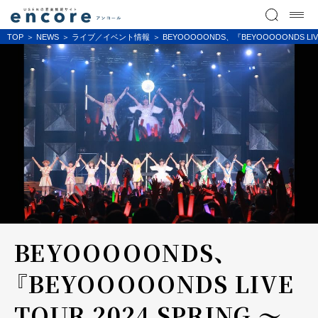
TOP
NEWS
ライブ／イベント情報
BEYOOOOONDS、『BEYOOOOONDS LIVE
BEYOOOOONDS、
『BEYOOOOONDS LIVE
TOUR 2024 SPRING 〜