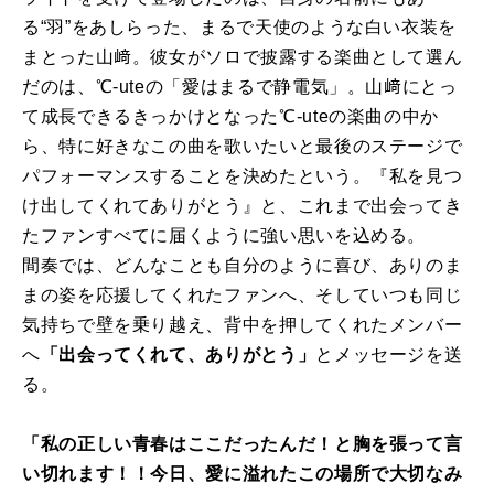
る“羽”をあしらった、まるで天使のような白い衣装を
まとった山﨑。彼女がソロで披露する楽曲として選ん
だのは、℃-uteの「愛はまるで静電気」。山﨑にとっ
て成長できるきっかけとなった℃-uteの楽曲の中か
ら、特に好きなこの曲を歌いたいと最後のステージで
パフォーマンスすることを決めたという。『私を見つ
け出してくれてありがとう』と、これまで出会ってき
たファンすべてに届くように強い思いを込める。
間奏では、どんなことも自分のように喜び、ありのま
まの姿を応援してくれたファンへ、そしていつも同じ
気持ちで壁を乗り越え、背中を押してくれたメンバー
へ
「出会ってくれて、ありがとう」
とメッセージを送
る。
「私の正しい青春はここだったんだ！と胸を張って言
い切れます！！今日、愛に溢れたこの場所で大切なみ