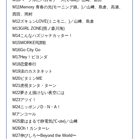
M11Memory 青春の光(モーニング娘。)／山﨑、島倉、高瀬、
西田、岡村
M12ズキュンLOVE(ミニモニ。)／山﨑、島倉
M13GIRL ZONE(雨ノ森川海)
M14こんなハズジャナカッター！
M15WORKER讃歌
M16Go City Go
M17Hey！ビヨンダ
M18恋愛奉行
M19涙のカスタネット
M20ビタミンME
M21虎視タンタ・ターン
M22夢さえ描けない夜空には
M23アツイ！
M24ニッポンノD・N・A！
Mアンコール
M25愛はまるで静電気(℃-ute)／山﨑
M26Oh！カンターレ
M27伸びしろ〜Beyond the World〜