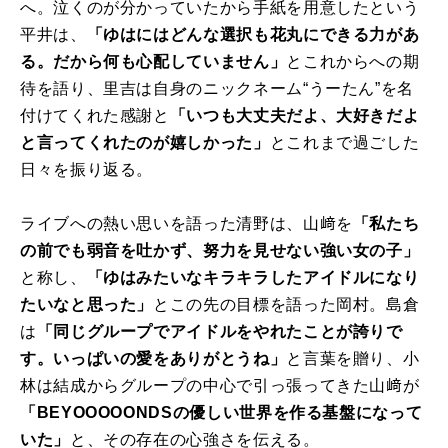
へ。泣くのが分かっていたから手紙を用意したという
平井は、
「ゆはにはどんな選択も花丸にできる力があ
る。だから何も心配していません」
とこれからへの期
待を語り、里吉は自身のニックネーム“うーたん”を名
付けてくれた感謝と
「いつも大丈夫だよ、大好きだよ
と言ってくれたのが嬉しかった」
とこれまで過ごした
日々を振り返る。
ライブへの熱い思いを語った清野は、山﨑を
「私たち
の前でも弱音を吐かず、努力を見せない強い女の子」
と称し、
「ゆはみたいなキラキラしたアイドルになり
たいなと思った」
とこの先の目標を語った岡村。島倉
は
「同じグループでアイドルをやれたことが誇りで
す。いっぱいの愛をありがとうね」
と言葉を贈り、小
林は結成からグループの中心で引っ張ってきた山﨑が
「BEYOOOOONDSの優しい世界を作る基盤になって
いた」
と、その存在の心強さを伝える。