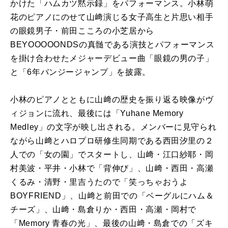
かけた「ハムカツ黙示録」をパフォーマンス。小林萌
花のピアノにのせて山﨑演じる女子高生と片思い相手
の眼鏡男子・前田こころの小芝居から
BEYOOOOONDSの真髄である演技とパフォーマンス
を掛け合わせたメジャーデビュー曲「眼鏡の男の子」
と「6年バンジージャンプ」を披露。
小林のピアノとともに山﨑の歴史を振り返る映像がヴ
ィジョンに流れ、最後には「Yuhane Memory
Medley」の文字が映し出される。メンバーに見守られ
ながら山﨑とハロプロ研修生同期である西田汐里の２
人での「女の園」でスタートし、山﨑・江口紗耶・岡
村美波・平井・小林で「背伸び」、山﨑・西田・高瀬
くるみ・清野・里吉うたので「笑っちゃおうよ
BOYFRIEND」、山﨑と前田での「ベーグルにハム＆
チーズ」、山﨑・島倉りか・西田・高瀬・岡村で
「Memory 青春の光」、最後の山﨑・島倉での「ズキ