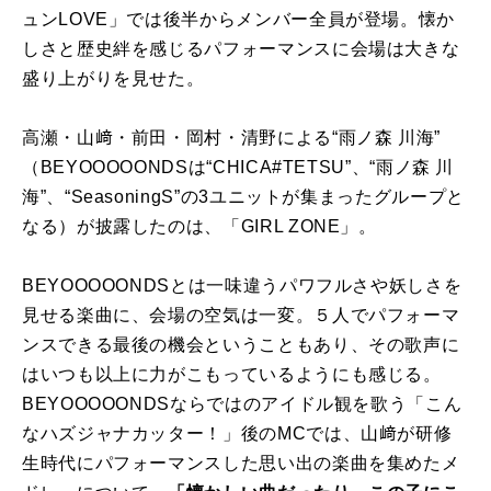
ュンLOVE」では後半からメンバー全員が登場。懐か
しさと歴史絆を感じるパフォーマンスに会場は大きな
盛り上がりを見せた。
高瀬・山﨑・前田・岡村・清野による“雨ノ森 川海”
（BEYOOOOONDSは“CHICA#TETSU”、“雨ノ森 川
海”、“SeasoningS”の3ユニットが集まったグループと
なる）が披露したのは、「GIRL ZONE」。
BEYOOOOONDSとは一味違うパワフルさや妖しさを
見せる楽曲に、会場の空気は一変。５人でパフォーマ
ンスできる最後の機会ということもあり、その歌声に
はいつも以上に力がこもっているようにも感じる。
BEYOOOOONDSならではのアイドル観を歌う「こん
なハズジャナカッター！」後のMCでは、山﨑が研修
生時代にパフォーマンスした思い出の楽曲を集めたメ