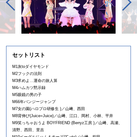
セットリスト
M1灰toダイヤモンド
M2フックの法則
M3求めよ…運命の旅人算
M4ハムカツ黙示録
M5眼鏡の男の子
M66年バンジージャンプ
M7女の園(ハロプロ研修生 )／山﨑、西田
M8背伸び(Juice=Juice)／山﨑、江口、岡村、小林、平井
M9笑っちゃおうよ BOYFRIEND (Berryz工房 )／山﨑、高瀬、
清野、西田、里吉
M10ベーグルにハム＆チーズ(℃-ute)／山﨑、前田