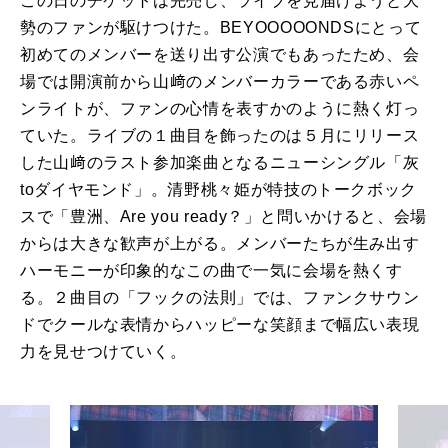
この日のチケットは完売し、ライブを見届けようと大
勢のファンが駆けつけた。BEYOOOOONDSにとって
初めてのメンバーを送り出す公演でもあったため、会
場では開演前から山﨑のメンバーカラーである赤いペ
ンライトが、ファンの心情を表すかのように熱く灯っ
ていた。ライブの１曲目を飾ったのは５月にリリース
した山﨑のラスト参加楽曲となるニューシングル「灰
toダイヤモンド」。清野桃々姫が特技のトークボック
スで「豊洲、Are you ready？」と問いかけると、会場
からは大きな歓声が上がる。メンバーたちが生み出す
ハーモニーが印象的なこの曲で一気に会場を熱くす
る。２曲目の「フックの法則」では、ファンクサウン
ドでクールな表情からハッピーな笑顔まで幅広い表現
力を見せつけていく。