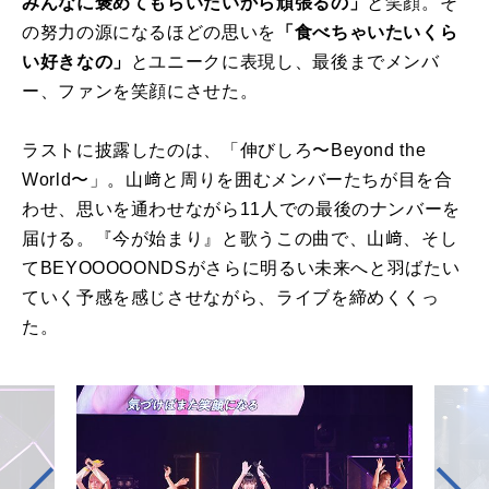
みんなに褒めてもらいたいから頑張るの」
と笑顔。そ
の努力の源になるほどの思いを
「食べちゃいたいくら
い好きなの」
とユニークに表現し、最後までメンバ
ー、ファンを笑顔にさせた。
ラストに披露したのは、「伸びしろ〜Beyond the
World〜」。山﨑と周りを囲むメンバーたちが目を合
わせ、思いを通わせながら11人での最後のナンバーを
届ける。『今が始まり』と歌うこの曲で、山﨑、そし
てBEYOOOOONDSがさらに明るい未来へと羽ばたい
ていく予感を感じさせながら、ライブを締めくくっ
た。