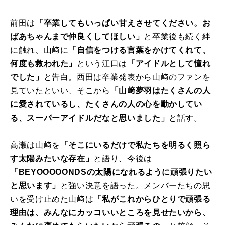
前田は
「卒業してもいっぱい甘えさせてください。お
ばあちゃんまで仲良くしてほしい」
と卒業後も続く絆
に触れ、山﨑に
「自信をつける言葉をかけてくれて、
何度も救われた」
という江口は
「アイドルとして憧れ
でした」
と告白。西田は卒業発表から山﨑のファンを
見ていたといい、そこから
「山﨑夢羽はたくさんの人
に愛されているし、たくさんの人の心を動かしてい
る、スーパーアイドルだなと思いました」
と話す。
高瀬は山﨑を
「そこにいるだけで私たちを明るく照ら
す太陽みたいな存在」
と語り、今後は
「BEYOOOOONDSの太陽になれるように頑張りたい
と思います」
と強い決意を語った。メンバーたちの思
いを受け止めた山﨑は
「私がこれからひとりで頑張る
理由は、みんなにカッコいいところを見せたいから、