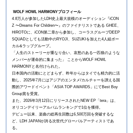
WOLF HOWL HARMONYプロフィール
4.8万人が参加したLDH史上最大規模のオーディション『iCON
Z 〜Dreams For Children〜』のファイナリストである GHEE、
HIROTOに、iCON第⼆章から参加し、コーラスグループDEEP
SQUADとしても活動中のRYOJI、SUZUKIを加えた4⼈組ボー
カル&ラップグループ。
「人生のストーリーが重なり合い、哀愁のある一匹狼のような
メンバーが運命的に集まった」 ことからWOLF HOWL
HARMONYと名付けられた。
日本国内の活動にとどまらず、昨年からはタイでも精力的に活
動し、2025年7月にはアジアのエンタメ/カルチャーを讃える国
際的アワードイベント「ASIA TOP AWARDS」にてBest Boy
Group賞を受賞。
また、2026年3月12日にリリースされたNEW EP「tera」は、
オリコンデイリーアルバムランキングで1位を獲得。
デビュー以来、楽曲の総再生回数は6,500万回を突破するな
ど、LDH JAPANが誇る次世代グローバルアーティストであ
る。