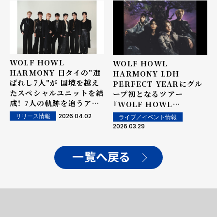
Friends 2026」出演決
に出演！
定！
WOLF HOWL
WOLF HOWL
HARMONY 日タイの"選
HARMONY LDH
ばれし7人"が 国境を越え
PERFECT YEARにグル
たスペシャルユニットを結
ープ初となるツアー
成！ 7人の軌跡を追うアー
『WOLF HOWL
ティスト・ドキュメンタリ
HARMONY LIVE
2026.04.02
リリース情報
ライブ／イベント情報
ー番組 「CLOUD
TOUR 2026 "tera
2026.03.29
DREAM project by
trip"』 9月より全国12都
G&LDH」が5月より配信
市を巡るツアーの全貌が明
開始！
らかに！
一覧へ戻る