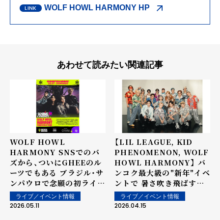
WOLF HOWL HARMONY HP
あわせて読みたい関連記事
WOLF HOWL
【LIL LEAGUE, KID
HARMONY SNSでのバ
PHENOMENON, WOLF
ズから、ついにGHEEのル
HOWL HARMONY】 バ
ーツでもある ブラジル・サ
ンコク最大級の"新年"イベ
ンパウロで念願の初ライブ
ントで 暑さ吹き飛ばす圧
へ！ 7月に行われる南米最
倒的パフォーマンス！！
ライブ／イベント情報
ライブ／イベント情報
大級のアジアポップカルチ
NEO EXILE3組が
2026.05.11
2026.04.15
ャーの祭典 「Anime
『SUPERFLUID 2026』