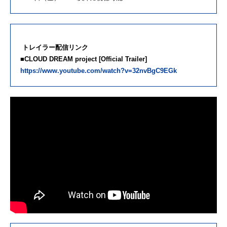
トレイラー配信リンク
■CLOUD DREAM project [Official Trailer]
https://www.youtube.com/watch?v=32nvBgC9EGk