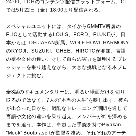
24:00、LDHのコンテンツ配信プラットフォーム、CL
では5月22日（金）18:00より配信される。
スペシャルユニットには、タイからGMMTV所属の
FLIOとして活動するLOUIS、FORD、FLUKEが、日
本からはLDH JAPAN所属、WOLF HOWL HARMONY
のRYOJI、SUZUKI、GHEE、HIROTOが参加。言語
の壁や文化の違い、そして自らの実力を証明するプレ
ッシャーを乗り越えながら、大きな挑戦となる本プロ
ジェクトに挑む。
全8話のドキュメンタリーは、明るい場面だけを切り
取るのではなく、7人の“本当の人生”を映し出す。彼ら
が出会った日から、過酷なトレーニング期間を通して
言語や文化の違いを乗り越え、メンバーが絆を深める
までを追う。本作は、卓越した手腕を持つPiyakan
“Mook” Bootprasertが監督を務め、それぞれのアーテ