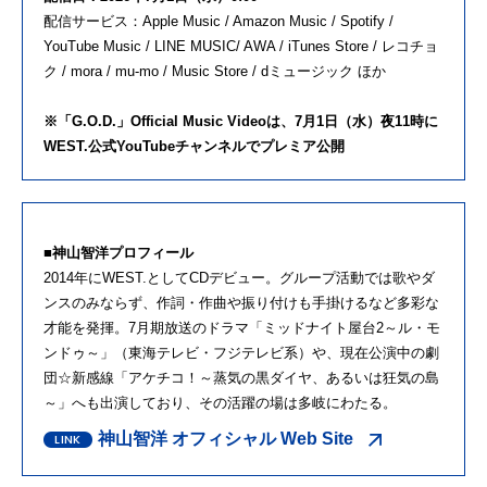
配信サービス：Apple Music / Amazon Music / Spotify /
YouTube Music / LINE MUSIC/ AWA / iTunes Store / レコチョ
ク / mora / mu-mo / Music Store / dミュージック ほか
※「G.O.D.」Official Music Videoは、7月1日（水）夜11時に
WEST.公式YouTubeチャンネルでプレミア公開
■神山智洋プロフィール
2014年にWEST.としてCDデビュー。グループ活動では歌やダ
ンスのみならず、作詞・作曲や振り付けも手掛けるなど多彩な
才能を発揮。7月期放送のドラマ「ミッドナイト屋台2～ル・モ
ンドゥ～」（東海テレビ・フジテレビ系）や、現在公演中の劇
団☆新感線「アケチコ！～蒸気の黒ダイヤ、あるいは狂気の島
～」へも出演しており、その活躍の場は多岐にわたる。
神山智洋 オフィシャル Web Site