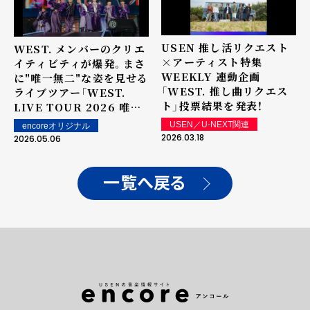
USEN 推し活リクエスト
WEST. メンバーのクリエ
×アーティスト特集
イティビティが爆発。まさ
WEEKLY 連動企画
に"唯一無二"な姿を見せる
「WEST. 推し曲リクエス
ライブツアー「WEST.
ト」投票結果を発表！
LIVE TOUR 2026 唯一
無二」の神奈川・横浜アリ
USEN／U-NEXT関連
encoreオリジナル
ーナで開幕！
2026.03.18
2026.05.06
一覧へ戻る