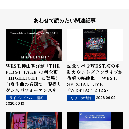
あわせて読みたい関連記事
WEST.神山智洋が 「THE
記念すべきWEST.初の単
FIRST TAKE」の新企画
独カウントダウンライブが
「HIGHLIGHT」に登場！
待望の映像化！ 「WEST.
自身作曲の音源で一発撮り
SPECIAL LIVE
ダンスパフォーマンスを披
『WESTA!』 2025-
露！ YouTubeプレミア公
2026」 LIVE Blu-ray &
2026.06.08
ライブ／イベント情報
リリース情報
開。 さらに、神山智洋公式
DVDが7月15日に発売決
2026.06.19
TikTokアカウントも開
定！ 熱狂のカウントダウン
設！
公演の模様を完全収録。ジ
ャケット写真も公開！