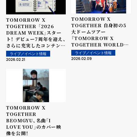
TOMORROW X
TOMORROW X
TOGETHER 自身初の5
TOGETHER 「2026
大ドームツアー
DREAM WEEK」スター
『TOMORROW X
ト！ デビュー7周年を迎え、
TOGETHER WORLD
さらに充実したコンテンツ
TOUR ＜ACT :
が登場！
ライブ／イベント情報
ライブ／イベント情報
TOMORROW＞ IN
2026.02.09
2026.02.21
JAPAN』完走！
TOMORROW X
TOGETHER
BEOMGYU、名曲「I
LOVE YOU」のカバー映
像を公開！