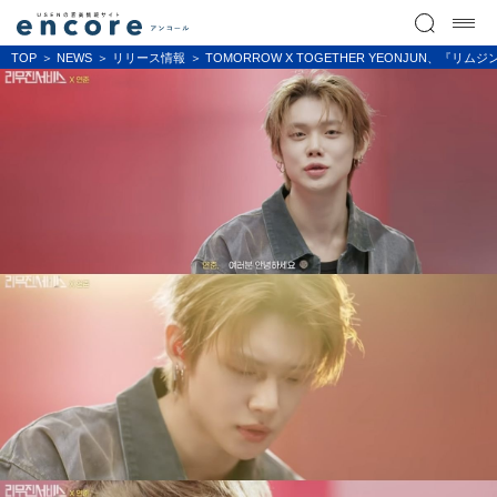
TOP
NEWS
リリース情報
TOMORROW X TOGETHER YEONJUN、『リ