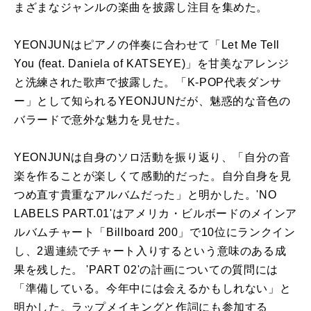
まざまなジャンルの楽曲を披露し注目を集めた。
YEONJUNはピアノの伴奏に合わせて「Let Me Tell
You (feat. Daniela of KATSEYE)」を甘美なアレンジ
と洗練された歌声で披露した。「K-POP代表ダンサ
ー」として知られるYEONJUNだが、魅惑的な音色の
バラードで意外な魅力を見せた。
YEONJUNは自身のソロ活動を振り返り、「自分の音
楽を作ることが楽しくて感動的だった。自分自身を見
つめ直す貴重なアルバムだった」と明かした。'NO
LABELS PART.01'はアメリカ・ビルボードのメインア
ルバムチャート「Billboard 200」で10位にランクイン
し、2週連続でチャート入りするという意味のある成
果を残した。 'PART 02'の計画についての質問には
「準備している。今年中には会えるかもしれない」と
明かした。ラップメイキングと作詞にも参加する