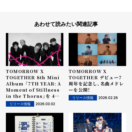
あわせて読みたい関連記事
TOMORROW X
TOMORROW X
TOGETHER 8th Mini
TOGETHER デビュー7
Album 『7TH YEAR: A
周年を記念し、名曲メドレ
Moment of Stillness
ーを公開！
in the Thorns』を 4月
2026.02.26
リリース情報
13日にリリース！ メンバー
2026.03.02
リリース情報
全員揃っての再契約後、 初
となるアルバムリリース！
「棘」の存在感が印象的な
トレーラー映像も公開！