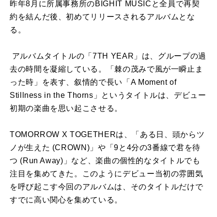
昨年8月に所属事務所のBIGHIT MUSICと全員で再契
約を結んだ後、
初めてリリースされるアルバムとな
る。
アルバムタイトルの「7TH YEAR」は、グループの過
去の時間を凝縮している。「
棘の茂みで風が一瞬止ま
った時」を表す、叙情的で長い「A Moment of
Stillness in the Thorns」というタイトルは、
デビュー
初期の楽曲を思い起こさせる。
TOMORROW X TOGETHERは、「ある日、頭からツ
ノが生えた (
CROWN)」や「9と4分の3番線で君を待
つ (Run Away)」など、
楽曲の個性的なタイトルでも
注目を集めてきた。
このようにデビュー当初の雰囲気
を呼び起こす今回のアルバムは、
そのタイトルだけで
すでに高い関心を集めている。