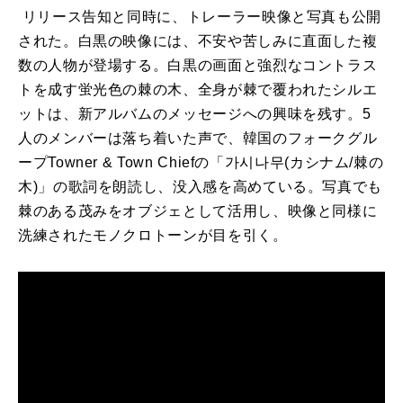
リリース告知と同時に、トレーラー映像と写真も公開
された。
白黒の映像には、不安や苦しみに直面した複
数の人物が登場する。
白黒の画面と強烈なコントラス
トを成す蛍光色の棘の木、
全身が棘で覆われたシルエ
ットは、
新アルバムのメッセージへの興味を残す。
5
人のメンバーは落ち着いた声で、
韓国のフォークグル
ープTowner & Town Chiefの「가시나무(カシナム/棘の
木)」の歌詞を朗読し、
没入感を高めている。
写真でも
棘のある茂みをオブジェとして活用し、
映像と同様に
洗練されたモノクロトーンが目を引く。