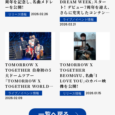
周年を記念し、名曲メドレ
DREAM WEEK」スター
ーを公開！
ト！ デビュー7周年を迎え、
さらに充実したコンテンツ
2026.02.26
リリース情報
が登場！
ライブ／イベント情報
2026.02.21
TOMORROW X
TOMORROW X
TOGETHER 自身初の5
TOGETHER
大ドームツアー
BEOMGYU、名曲「I
『TOMORROW X
LOVE YOU」のカバー映
TOGETHER WORLD
像を公開！
TOUR ＜ACT :
2026.01.15
ライブ／イベント情報
リリース情報
TOMORROW＞ IN
2026.02.09
JAPAN』完走！
一覧へ戻る