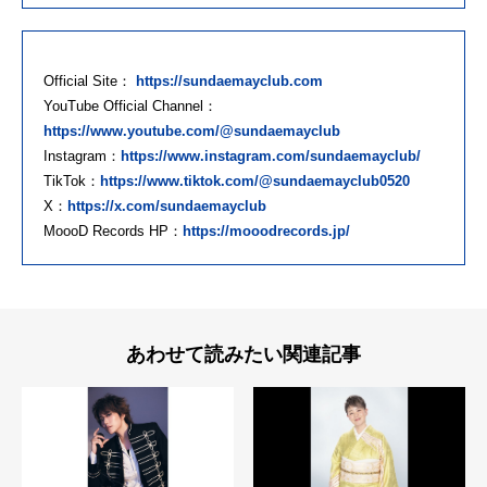
Official Site：
https://sundaemayclub.com
YouTube Official Channel：
https://www.youtube.com/@sundaemayclub
Instagram：
https://www.instagram.com/sundaemayclub/
TikTok：
https://www.tiktok.com/@sundaemayclub0520
X：
https://x.com/sundaemayclub
MoooD Records HP：
https://mooodrecords.jp/
あわせて読みたい関連記事