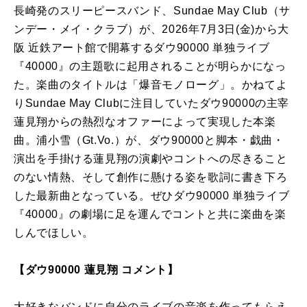
長崎発のスリーピースバンド、Sundae May Club（サ
ンデー・メイ・クラブ）が、2026年7月3日(金)から大
阪 近鉄アート館で開幕するダウ90000 単独ライブ
『40000』の主題歌に起用されることが明らかになっ
た。楽曲のタイトルは「爆音モノローグ」。かねてよ
りSundae May Clubに注目していたダウ90000の主宰
蓮見翔からの熱烈なオファーによって実現した本楽
曲。浦小雪（Gt.Vo.）が、ダウ90000と脚本・戯曲・
演出を手掛ける蓮見翔の演劇やコントへの尽きること
のない情熱、そして創作に懸ける姿を歌詞に書き下ろ
した最新曲となっている。ぜひダウ90000 単独ライブ
『40000』の劇場に足を運んでコントと共に楽曲を楽
しんでほしい。
【ダウ90000 蓮⾒翔 コメント】
大好きなバンドに自分のライブの音楽を作ってもらえ