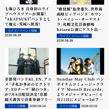
七海ひろき 自身初のライ
"歌怪獣"島津亜矢、世界最
ブハウスツアーが開幕！
高峰ビッグバンド「カウン
"AKATSUKI"バンドとし
ト・ベイシー・オーケスト
て地元・茨城へ凱旋！
ラ」札幌文化芸術劇場
hitaru公演にゲスト出演
ライブ／イベント情報
決定！
2026.06.29
ライブ／イベント情報
2026.06.26
京都発バンドKI_EN、アニ
Sundae May Club バン
メ『手札が多めのビクトリ
ダイナムコミュージックラ
ア』EDテーマ「縁のつき」
イブ「MoooD Records」
が7月8日配信決定！京都
よりメジャーデビュー！ 4
錦天満宮で音楽奉納フリー
月22日にメジャー1stアル
ライブも開催
バム『なみなみならぬ』リ
2026.06.24
2026.02.02
リリース情報
リリース情報