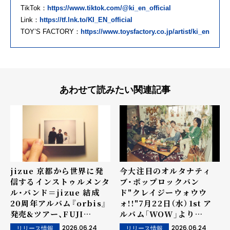
TikTok：
https://www.tiktok.com/@ki_en_official
Link：
https://tf.lnk.to/KI_EN_official
TOY’S FACTORY：
https://www.toysfactory.co.jp/artist/ki_en
あわせて読みたい関連記事
jizue 京都から世界に発
今大注目のオルタナティ
信するインストゥルメンタ
ブ・ポップロックバン
ル・バンド＝jizue 結成
ド"クレイジーウォウウ
20周年アルバム『orbis』
ォ!!"7月22日（水）1st ア
発売&ツアー、FUJI
ルバム「WOW」より
ROCK'26出演決定！配信
6/24（水）に先行配信シン
2026.06.24
2026.06.24
リリース情報
リリース情報