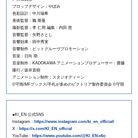
プロップデザイン：やぼみ
色彩設計：中川瑞希
美術監督：魏 斯曼
撮影監督：李 仁周 編集：内田 恵
音響監督：矢野さとし
音響効果：田中秀実
音響制作：ビットグルーヴプロモーション
音楽：日向 萌
音楽制作：KADOKAWA アニメーションプロデューサー：齋藤
隆行／坂井直樹
アニメーション制作：スタジオディーン
©守雨/MFブックス/手札が多めのビクトリア製作委員会 ©守雨
●KI_EN 公式SNS
Instagram：
https://www.instagram.com/ki_en_official/
X：
https://x.com/KI_EN_official
YouTube：
https://www.youtube.com/@KI_EN-v6o