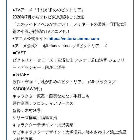
●TVアニメ『手札が多めのビクトリア』
2026年7月からテレビ東京系列にて放送
「このライトノベルがすごい！」ノミネートの常連・守雨の話
題の小説が待望のTVアニメ化！
◾️アニメ公式サイト
https://victoria-anime.com
◾️アニメ公式X @tefudavictoria ／#ビクトリアニメ
■CAST
ビクトリア・セラーズ：安済知佳 ノンナ：若山詩音 ジェフリ
ー・アッシャー：阿座上洋平
■ STAFF
原作：守雨「手札が多めのビクトリア」（MFブックス／
KADOKAWA刊）
キャラクター原案：藤実なんな／牛野こも
原作企画：フロンティアワークス
監督：木村延景
シリーズ構成：福島直浩
キャラクターデザイン：大沢美奈
サブキャラクターデザイン：大塚渓花／﨑本さゆり／浪上悠里
／村松真那