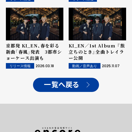
シングル「SNEAKPEAK
グル第二弾「VIVA!!
feat. Shing02」6/24よ
（Album Ver.）」リリース
り配信開始！
＆MVプレミア公開！
8/15（土）にはSUMMER
SONIC 2026 OSAKA出
演決定!!
京都発 KI_EN、春を彩る
KI_EN／1st Album 『旅
新曲「春風」発表 3都市シ
立ちのとき』全曲トレイラ
ョーケース出演も
ー公開
2026.03.18
2025.11.07
リリース情報
動画／音声あり
一覧へ戻る