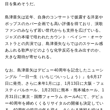
目を集めそうだ。
島津亜矢は近年、自身のコンサートで披露する洋楽や
ポップスのカバー企画でも高い評価を得ており、演歌
ファンのみならず若い世代からも支持を広げている。
ジャズの本場で培われたカウント・ベイシー・オーケ
ストラとの共演では、島津亜矢ならではのスケール感
あふれる歌声がどのような化学反応を生み出すのか、
大きな期待が寄せられる。
なお、島津亜矢はデビュー40周年を記念したニューシ
ングル『一日一生（いちじついっしょう）』を6月17
日に発売。さらに来年1月には、1月13日に大阪・フェ
スティバルホール、1月23日に熊本・熊本城ホール、1
月31日に東京・国際フォーラム ホールAにて、デビュ
ー40周年を締めくくるリサイタルの開催も決定してい
る。40周年の節目の年を迎え、さらなる挑戦を続ける