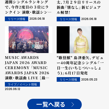
週間シングルランキング
太、7月２９日リリースの
で、今作2度目の３位にラ
新曲『情なし』新ビジュア
ンクイン 演歌・歌謡シング
ル解禁！
ルランキングでは２度目の
2026.06.18
2026.06.18
リリース情報
リリース情報
１位獲得! Music Video
も、YouTubeにて200万
回視聴を突破！
MUSIC AWARDS
"歌怪獣" 島津亜矢、デビュ
JAPAN 2026 AWARD
ー40周年記念シングル『一
CEREMONY 「MUSIC
日一生(いちじついっしょ
AWARDS JAPAN 2026
う)』6月17日発売
演歌・歌謡曲 LIVE ［最優
2026.05.23
リリース情報
秀演歌・歌謡曲 楽曲賞 授
ライブ／イベント情報
賞式］」、開催！ 最優秀演
2026.06.12
歌・歌謡曲楽曲賞は
SHOW-WA&MATSURI
の「僕らの口笛」！
一覧へ戻る