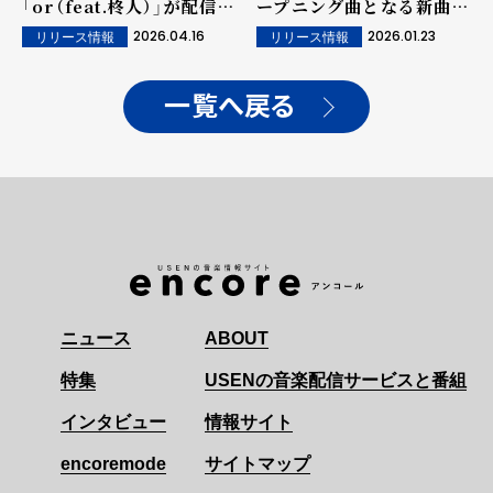
「or（feat.柊人）」が配信ス
ープニング曲となる新曲
タート＆ミュージックビデ
「do for love」のMVを
2026.04.16
2026.01.23
リリース情報
リリース情報
オ公開！さらに、新アーテ
公開！
ィスト写真も解禁！
一覧へ戻る
ニュース
ABOUT
特集
USENの音楽配信サービスと番組
インタビュー
情報サイト
encoremode
サイトマップ