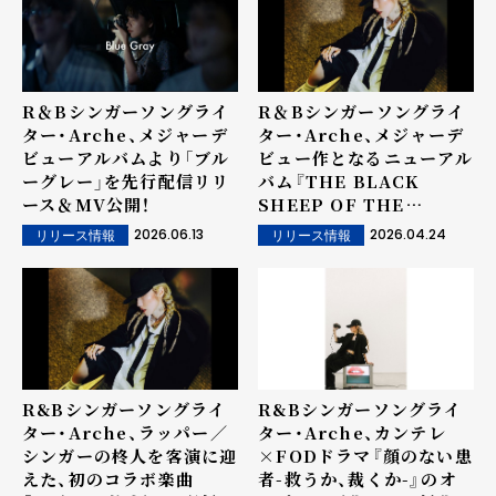
R＆Bシンガーソングライ
R＆Bシンガーソングライ
ター・Arche、メジャーデ
ター・Arche、メジャーデ
ビューアルバムより「ブル
ビュー作となるニューアル
ーグレー」を先行配信リリ
バム『THE BLACK
ース＆MV公開！
SHEEP OF THE
FAMILY』のリリースが決
2026.06.13
2026.04.24
リリース情報
リリース情報
定！
R&Bシンガーソングライ
R&Bシンガーソングライ
ター・Arche、ラッパー／
ター・Arche、カンテレ
シンガーの柊人を客演に迎
×FODドラマ『顔のない患
えた、初のコラボ楽曲
者-救うか、裁くか-』のオ