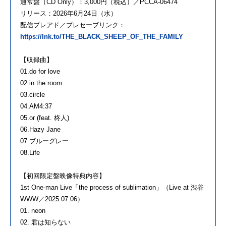
通常盤（CD Only）：3,000円（税込）／PCCA-06474
リリース：2026年6月24日（水）
配信プレアド／プレセーブリンク：
https://lnk.to/THE_BLACK_SHEEP_OF_THE_FAMILY
【収録曲】
01.do for love
02.in the room
03.circle
04.AM4:37
05.or (feat. 柊人)
06.Hazy Jane
07.ブルーグレー
08.Life
【初回限定盤映像特典内容】
1st One-man Live「the process of sublimation」（Live at 渋谷
WWW／2025.07.06）
01. neon
02. 君は知らない