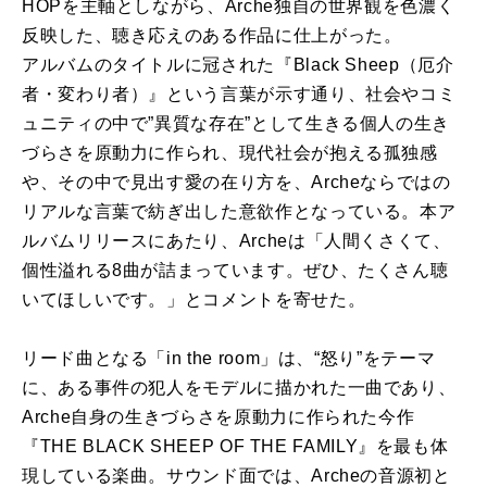
HOPを主軸としながら、Arche独自の世界観を色濃く
反映した、聴き応えのある作品に仕上がった。
アルバムのタイトルに冠された『Black Sheep（厄介
者・変わり者）』という言葉が示す通り、社会やコミ
ュニティの中で”異質な存在”として生きる個人の生き
づらさを原動力に作られ、現代社会が抱える孤独感
や、その中で見出す愛の在り方を、Archeならではの
リアルな言葉で紡ぎ出した意欲作となっている。本ア
ルバムリリースにあたり、Archeは「人間くさくて、
個性溢れる8曲が詰まっています。ぜひ、たくさん聴
いてほしいです。」とコメントを寄せた。
リード曲となる「in the room」は、“怒り”をテーマ
に、ある事件の犯人をモデルに描かれた一曲であり、
Arche自身の生きづらさを原動力に作られた今作
『THE BLACK SHEEP OF THE FAMILY』を最も体
現している楽曲。サウンド面では、Archeの音源初と