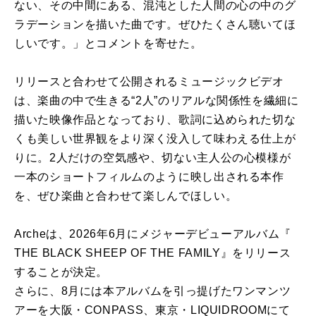
ない、
その中間にある、
混沌とした人間の心の中のグ
ラデーション
を
描いた曲です。
ぜひたくさん聴いてほ
しいです。」とコメント
を
寄せた。
リリース
と合わせて
公開
されるミュージックビデオ
は、
楽曲の中で生きる“2人”
のリアルな関係性
を
繊細に
描いた映像作品となっており、
歌詞に込められた切な
くも美しい世界観
を
より
深く没入して味わえ
る仕上が
りに。2人だけの空気感や、
切ない主人公の心模様が
一本のショートフィルムのように映し出さ
れる本作
を
、ぜひ楽曲と合わせて楽しんでほしい。
Arche
は、2026年6月に
メジャー
デビュー
アルバム
『
THE BLACK SHEEP OF THE FAMILY』
を
リリース
することが決定。
さらに、8月には本
アルバム
を
引っ提げたワンマンツ
アー
を
大阪・
CONPASS、東京・LIQUIDROOMにて