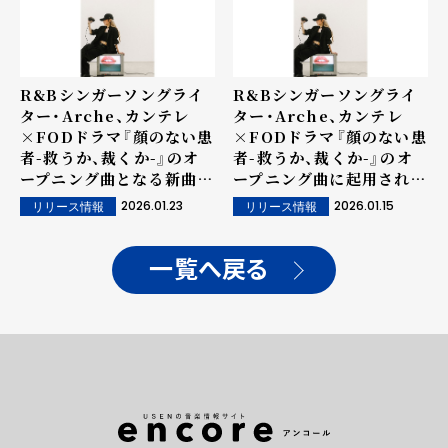
R&Bシンガーソングライ
R&Bシンガーソングライ
ター・Arche、カンテレ
ター・Arche、カンテレ
×FODドラマ『顔のない患
×FODドラマ『顔のない患
者-救うか、裁くか-』のオ
者-救うか、裁くか-』のオ
ープニング曲となる新曲
ープニング曲に起用された
「do for love」のMVを
新曲「do for love」を1月
2026.01.23
2026.01.15
リリース情報
リリース情報
公開！
14日に配信リリース！さら
に、アルバムリリース＆東
京・大阪ツアーも決定！
一覧へ戻る