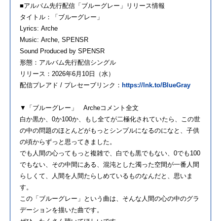
■
アルバム
先行
配信
「
ブルー
グレー
」
リリース
情報
タイトル：「
ブルー
グレー
」
Lyrics:
Arche
Music:
Arche
, SPENSR
Sound Produced by SPENSR
形態：
アルバム
先行
配信
シングル
リリース
：2026年6月10日（水）
配信
プレアド / プレセーブリンク：
https://lnk.to/
BlueGray
▼「
ブルー
グレー
」
Arche
コメント全文
白か黒か、0か100か、もし全てが二極化されていたら、
この世
の中の問題のほとんどがもっとシンプルになるのになと、
子供
の頃からずっと思ってきました。
でも人間の心ってもっと複雑で、白でも黒でもない、
0でも100
でもない、その中間にある、
混沌とした濁った空間が一番人間
らしくて、
人間
を
人間たらしめているものなんだと、思いま
す。
この「
ブルー
グレー
」という曲は、
そんな人間の心の中のグラ
デーション
を
描いた曲です。