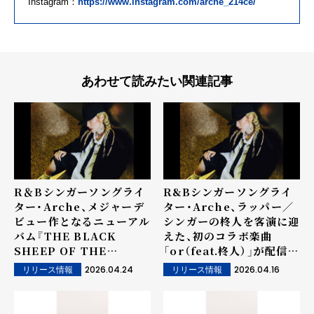
Instagram：
https://www.instagram.com/arche_214ce/
あわせて読みたい関連記事
R＆Bシンガーソングライ
R&Bシンガーソングライ
ター・Arche、メジャーデ
ター・Arche、ラッパー／
ビュー作となるニューアル
シンガーの柊人を客演に迎
バム『THE BLACK
えた、初のコラボ楽曲
SHEEP OF THE
「or（feat.柊人）」が配信ス
FAMILY』のリリースが決
タート＆ミュージックビデ
2026.04.24
2026.04.16
リリース情報
リリース情報
定！
オ公開！さらに、新アーテ
ィスト写真も解禁！