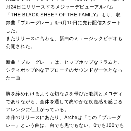
月24日に
リリース
する
メジャー
デビュー
アルバム
『THE BLACK SHEEP OF THE FAMILY』
より
、収
録曲「
ブルー
グレー
」
を
6月10日に
先行
配信
スタート
した。
また
リリース
に合わせ、新曲のミュージックビデオも
公開
された。
新曲「
ブルー
グレー
」は、ヒップホップなドラムと、
シティポップ的なアプローチのサウンドが一体となっ
た一曲。
胸
を
締め付けるような切なさ
を
帯びた歌詞とメロディ
でありながら
、
全体
を
通して爽やかな疾走感
を
感じる
アレンジに仕上がっている。
本作の
リリース
にあたり、
Arche
は「この『
ブルー
グ
レー
』
という曲は、白でも黒でもない、0でも100でも