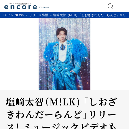
TOP
NEWS
リリース情報
塩﨑太智（M!LK) 「しおざきわんだーらんど」リリ
塩﨑太智（M!LK) 「しおざ
きわんだーらんど」リリー
ス！ ミュージックビデオも