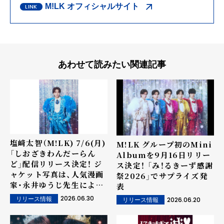
M!LK オフィシャルサイト
あわせて読みたい関連記事
塩﨑太智（M!LK) 7/6(月)
M!LK グループ初のMini
「しおざきわんだーらん
Albumを9月16日リリー
ど」配信リリース決定！ ジ
ス決定！ 「み！るきーず感謝
ャケット写真は、人気漫画
祭2026」でサプライズ発
家・永井ゆうじ先生による
表
書き下ろしデザイン！
2026.06.30
リリース情報
2026.06.20
リリース情報