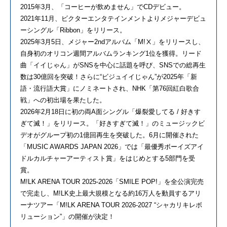
2015年3月、「コーヒーが飲めません」でCDデビュー。
2021年11月、ビクターエンタテインメントよりメジャーデビュ
ーシングル「Ribbon」をリリース。
2025年3月5日、メジャー2ndアルバム「M!Ⅹ」をリリースし、
自身初のオリコン週間アルバムランキング1位を獲得。リード
曲「イイじゃん」がSNSを中心に話題を呼び、SNSでの総再生
数は30億回を突破！さらに“ビジュイイじゃん”が2025年「新
語・流行語大賞」にノミネートされ、NHK「第76回紅白歌合
戦」への初出場を果たした。
2026年2月18日に初の両A面シングル「爆裂愛してる / 好きす
ぎて滅！」をリリース。「好きすぎて滅！」のミュージックビ
デオがグループ初の1億回再生を突破した。6月に開催された
「MUSIC AWARDS JAPAN 2026」では「最優秀ボーイズアイ
ドルカルチャーアーティスト賞」をはじめとする5部門を受
賞。
M!LK ARENA TOUR 2025-2026「SMILE POP!」を全公演完売
で完走し、M!LK史上最大規模となる約16万人を動員するアリ
ーナツアー「M!LK ARENA TOUR 2026-2027 “シャカリキレボ
リューション”」の開催が決定！