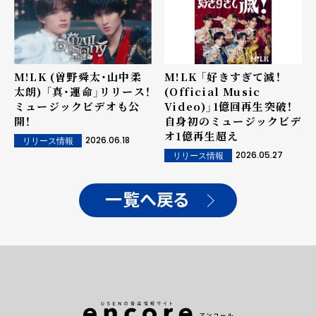
M!LK (曽野舜太・山中柔
M!LK 「好きすぎて滅！
太朗) 「真・運命」リリース！
(Official Music
ミュージックビデオも公
Video)」1億回再生突破！
開！
自身初のミュージックビデ
オ1億再生超え
2026.06.18
リリース情報
2026.05.27
リリース情報
一覧へ戻る