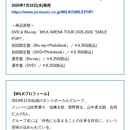
2026年7月22日(水)発売
https://www.jvcmusic.co.jp/MILK/SMILEPOP/
＜商品形態＞
DVD & Blu-ray「M!LK ARENA TOUR 2025-2026 "SMILE
POP!"」
初回限定盤（Blu-ray+Photobook）／￥9,350(税込)
初回限定盤（DVD+Photobook）／￥9,350(税込)
通常盤（Blu-ray）／￥8,250(税込)
通常盤（DVD）／￥8,250(税込)
【M!LKプロフィール】
2014年11月結成のダンスボーカルグループ。
メンバーは佐野勇斗、塩﨑太智、曽野舜太、山中柔太朗、吉田
仁人の5人。
グループ名には「何色にも染まることの出来る存在に」という
意味が込められている。