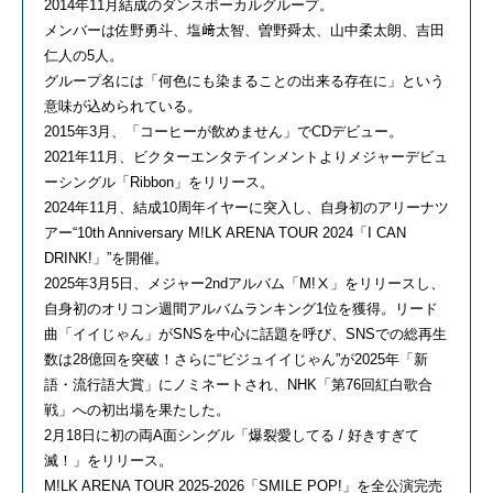
2014年11月結成のダンスボーカルグループ。
メンバーは佐野勇斗、塩﨑太智、曽野舜太、山中柔太朗、吉田
仁人の5人。
グループ名には「何色にも染まることの出来る存在に」という
意味が込められている。
2015年3月、「コーヒーが飲めません」でCDデビュー。
2021年11月、ビクターエンタテインメントよりメジャーデビュ
ーシングル「Ribbon」をリリース。
2024年11月、結成10周年イヤーに突入し、自身初のアリーナツ
アー“10th Anniversary M!LK ARENA TOUR 2024「I CAN
DRINK!」”を開催。
2025年3月5日、メジャー2ndアルバム「M!Ⅹ」をリリースし、
自身初のオリコン週間アルバムランキング1位を獲得。リード
曲「イイじゃん」がSNSを中心に話題を呼び、SNSでの総再生
数は28億回を突破！さらに“ビジュイイじゃん”が2025年「新
語・流行語大賞」にノミネートされ、NHK「第76回紅白歌合
戦」への初出場を果たした。
2月18日に初の両A面シングル「爆裂愛してる / 好きすぎて
滅！」をリリース。
M!LK ARENA TOUR 2025-2026「SMILE POP!」を全公演完売