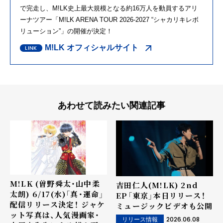
で完走し、M!LK史上最大規模となる約16万人を動員するアリ
ーナツアー「M!LK ARENA TOUR 2026-2027 “シャカリキレボ
リューション”」の開催が決定！
M!LK オフィシャルサイト
あわせて読みたい関連記事
M!LK (曽野舜太・山中柔
吉田仁人(M!LK) 2nd
太朗) 6/17(水)「真・運命」
EP「東京」本日リリース！
配信リリース決定！ ジャケ
ミュージックビデオも公開
ット写真は、人気漫画家・
2026.06.08
リリース情報