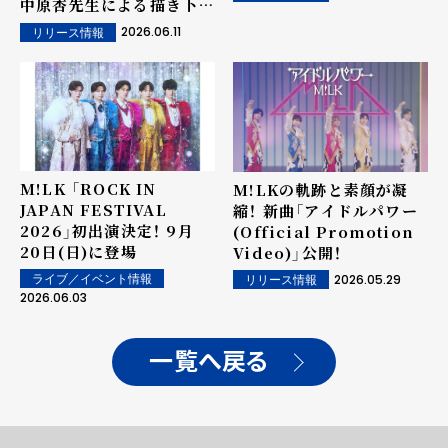
中原杏先生による描き下ろ
しイラスト！
2026.06.11
リリース情報
M!LK 「ROCK IN
M!LKの軌跡と素顔が凝
JAPAN FESTIVAL
縮！ 新曲「アイドルパワー
2026」初出演決定！ 9月
(Official Promotion
20日(日)に登場
Video)」公開！
2026.05.29
ライブ／イベント情報
リリース情報
2026.06.03
一覧へ戻る