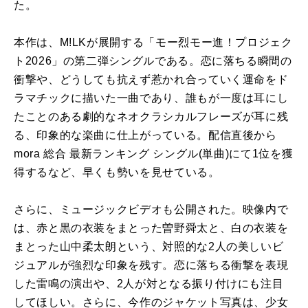
た。
本作は、M!LKが展開する「モー烈モー進！プロジェク
ト2026」の第二弾シングルである。恋に落ちる瞬間の
衝撃や、どうしても抗えず惹かれ合っていく運命をド
ラマチックに描いた一曲であり、誰もが一度は耳にし
たことのある劇的なネオクラシカルフレーズが耳に残
る、印象的な楽曲に仕上がっている。配信直後から
mora 総合 最新ランキング シングル(単曲)にて1位を獲
得するなど、早くも勢いを見せている。
さらに、ミュージックビデオも公開された。映像内で
は、赤と黒の衣装をまとった曽野舜太と、白の衣装を
まとった山中柔太朗という、対照的な2人の美しいビ
ジュアルが強烈な印象を残す。恋に落ちる衝撃を表現
した雷鳴の演出や、2人が対となる振り付けにも注目
してほしい。さらに、今作のジャケット写真は、少女