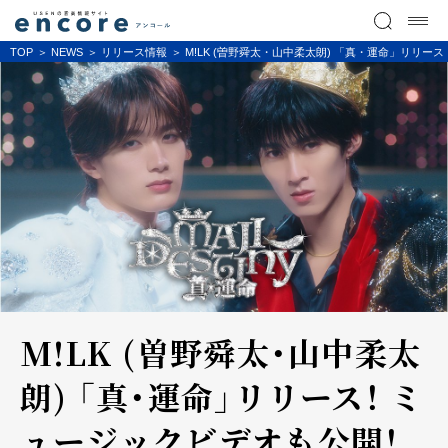
TOP
NEWS
リリース情報
M!LK (曽野舜太・山中柔太朗) 「真・運命」リリー
M!LK (曽野舜太・山中柔太
朗) 「真・運命」リリース！ ミ
ュージックビデオも公開！