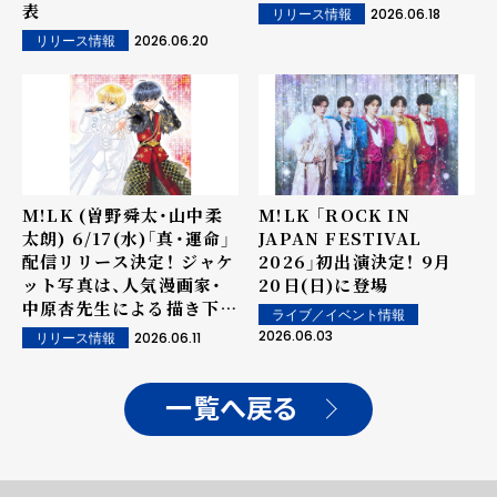
表
2026.06.18
リリース情報
2026.06.20
リリース情報
M!LK (曽野舜太・山中柔
M!LK 「ROCK IN
太朗) 6/17(水)「真・運命」
JAPAN FESTIVAL
配信リリース決定！ ジャケ
2026」初出演決定！ 9月
ット写真は、人気漫画家・
20日(日)に登場
中原杏先生による描き下ろ
ライブ／イベント情報
しイラスト！
2026.06.03
2026.06.11
リリース情報
一覧へ戻る