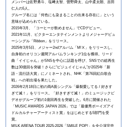
メンバーは佐野勇斗、塩﨑太智、曽野舜太、山中柔太朗、吉田
仁人の5人。
グループ名には「何色にも染まることの出来る存在に」という
意味が込められている。
2015年3月、「コーヒーが飲めません」でCDデビュー。
2021年11月、ビクターエンタテインメントよりメジャーデビュ
ーシングル「Ribbon」をリリース。
2025年3月5日、メジャー2ndアルバム「M!Ⅹ」をリリースし、
自身初のオリコン週間アルバムランキング1位を獲得。リード
曲「イイじゃん」がSNSを中心に話題を呼び、SNSでの総再生
数は30億回を突破！さらに“ビジュイイじゃん”が2025年「新
語・流行語大賞」にノミネートされ、NHK「第76回紅白歌合
戦」への初出場を果たした。
2026年2月18日に初の両A面シングル「爆裂愛してる / 好きす
ぎて滅！」をリリース。「好きすぎて滅！」のミュージックビ
デオがグループ初の1億回再生を突破した。6月に開催された
「MUSIC AWARDS JAPAN 2026」では「最優秀ボーイズアイ
ドルカルチャーアーティスト賞」をはじめとする5部門を受
賞。
M!LK ARENA TOUR 2025-2026「SMILE POP!」を全公演完売