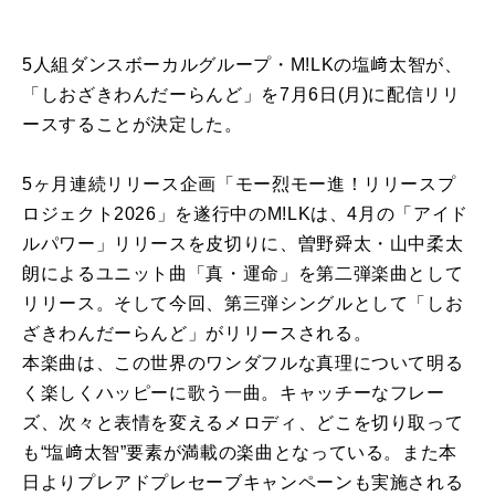
5人組ダンスボーカルグループ・M!LKの塩﨑太智が、
「しおざきわんだーらんど」を7月6日(月)に配信リリ
ースすることが決定した。
5ヶ月連続リリース企画「モー烈モー進！リリースプ
ロジェクト2026」を遂行中のM!LKは、4月の「アイド
ルパワー」リリースを皮切りに、曽野舜太・山中柔太
朗によるユニット曲「真・運命」を第二弾楽曲として
リリース。そして今回、第三弾シングルとして「しお
ざきわんだーらんど」がリリースされる。
本楽曲は、この世界のワンダフルな真理について明る
く楽しくハッピーに歌う一曲。キャッチーなフレー
ズ、次々と表情を変えるメロディ、どこを切り取って
も“塩﨑太智”要素が満載の楽曲となっている。また本
日よりプレアドプレセーブキャンペーンも実施される