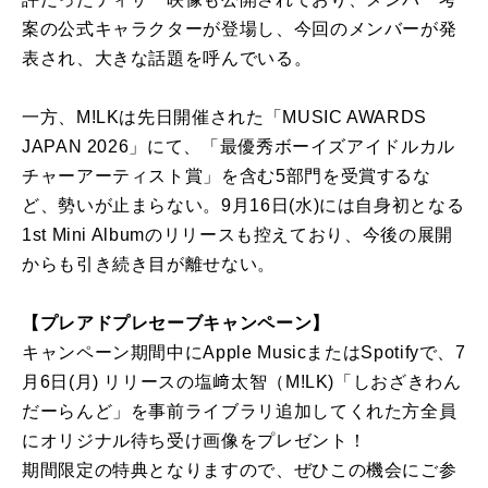
案の公式キャラクターが登場し、今回のメンバーが発
表され、大きな話題を呼んでいる。
一方、M!LKは先日開催された「MUSIC AWARDS
JAPAN 2026」にて、「最優秀ボーイズアイドルカル
チャーアーティスト賞」を含む5部門を受賞するな
ど、勢いが止まらない。9月16日(水)には自身初となる
1st Mini Albumのリリースも控えており、今後の展開
からも引き続き目が離せない。
【プレアドプレセーブキャンペーン】
キャンペーン期間中にApple MusicまたはSpotifyで、7
月6日(月) リリースの塩﨑太智（M!LK)「しおざきわん
だーらんど」を事前ライブラリ追加してくれた方全員
にオリジナル待ち受け画像をプレゼント！
期間限定の特典となりますので、ぜひこの機会にご参