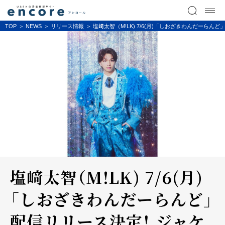
TOP
NEWS
リリース情報
塩﨑太智（M!LK) 7/6(月)「しおざきわんだー
塩﨑太智（M!LK) 7/6(月)
「しおざきわんだーらんど」
配信リリース決定！ ジャケ