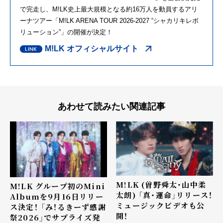
で完走し、M!LK史上最大規模となる約16万人を動員するアリ
ーナツアー「M!LK ARENA TOUR 2026-2027 “シャカリキレボ
リューション”」の開催が決定！
M!LK オフィシャルサイト
あわせて読みたい関連記事
M!LK (曽野舜太・山中柔
M!LK グループ初のMini
太朗) 「真・運命」リリース！
Albumを9月16日リリー
ミュージックビデオも公
ス決定！ 「み！るきーず感謝
開！
祭2026」でサプライズ発