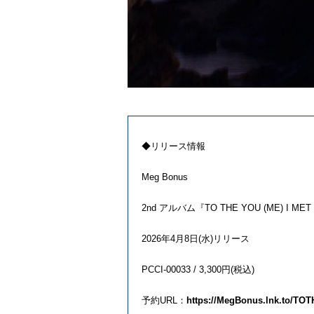
◆リリース情報
Meg
Bonus
2nd
アルバム
『TO THE YOU (ME) I ME
2026年4
月
8
日
(水)リリース
PCCI-00033 /
3
,300円(税込)
予約URL：
https://MegBonus.lnk.to/
TOT