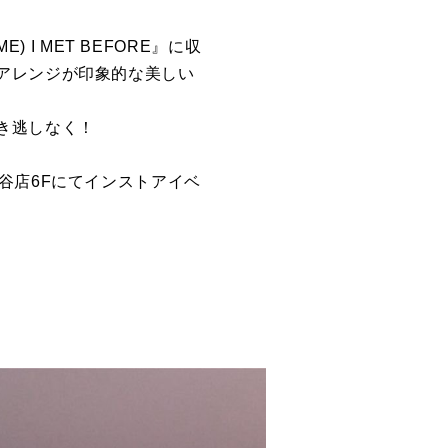
ME) I MET BEFORE』
に
収
アレンジが印象的な美しい
き逃しなく！
谷店6F
に
て
インストアイベ