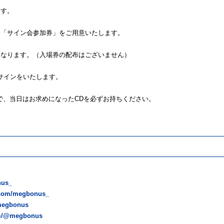
ます。
は「サイン会参加券」
を
ご用意いたします。
となります。（
入場券の配布はございません）
サイン
を
いたします。
で、
当
日
はお求め
に
なったCD
を
必ずお持ちください。
nus_
.com/megbonus_
@megbonus
om/@megbonus