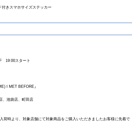
ド付きスマホサイズステッカー
6F
19
:00スタート
ME) I MET BEFORE』
店、池袋店、町田店
品入荷時より、
対象店舗
に
て
対象商品
を
ご購入いただきましたお客様
に
先着で