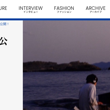
URE
INTERVIEW
FASHION
ARCHIVE
インタビュー
ファッション
アーカイブ
を公開！
&公