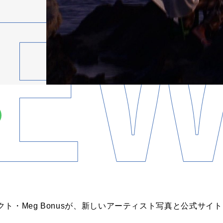
クト・
Meg
Bonus
が、
新
しい
アー
ティスト
写
真と
公式
サイト