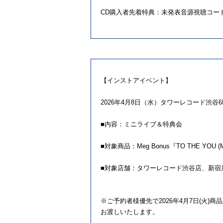
CD購入者先着特典：
未発表音源視聴コー
【インストアイベント】
2026年4
月
8
日
（水）タワーレコード渋谷
■内容：ミニライブ＆特典会
■対象商品：
Meg
Bonus
『TO THE YOU (
■対象店舗：タワーレコード渋谷店、
新
宿
※ご予約者様優先で2026年4
月
7
日
(火)商
お渡しいたします。