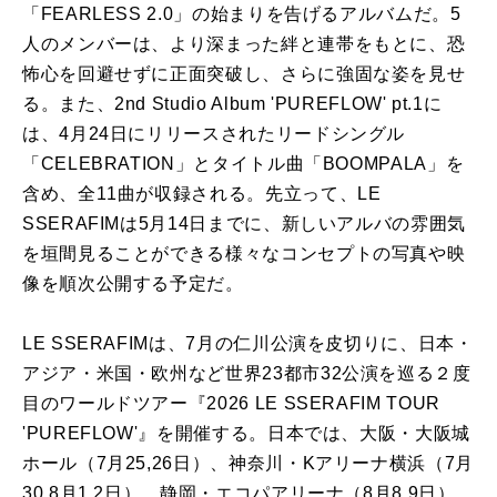
「FEARLESS 2.0」の始まりを告げるアルバムだ。5
人のメンバーは、より深まった絆と連帯をもとに、恐
怖心を回避せずに正面突破し、さらに強固な姿を見せ
る。また、2nd Studio Album 'PUREFLOW' pt.1に
は、4月24日にリリースされたリードシングル
「CELEBRATION」とタイトル曲「BOOMPALA」を
含め、全11曲が収録される。先立って、LE
SSERAFIMは5月14日までに、新しいアルバの雰囲気
を垣間見ることができる様々なコンセプトの写真や映
像を順次公開する予定だ。
LE SSERAFIMは、7月の仁川公演を皮切りに、日本・
アジア・米国・欧州など世界23都市32公演を巡る２度
目のワールドツアー『2026 LE SSERAFIM TOUR
'PUREFLOW'』を開催する。日本では、大阪・大阪城
ホール（7月25,26日）、神奈川・Kアリーナ横浜（7月
30,8月1,2日）、静岡・エコパアリーナ（8月8,9日）、