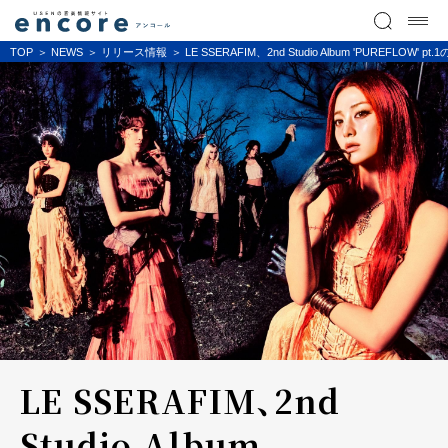
TOP
NEWS
リリース情報
LE SSERAFIM、2nd Studio Album '
LE SSERAFIM、2nd
Studio Album