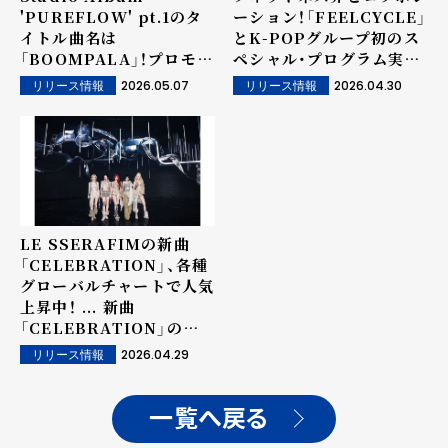
'PUREFLOW' pt.1のタ
ーション！「FEELCYCLE」
イトル曲名は
とK-POPグループ初のス
「BOOMPALA」！プロモー
ペシャル・プログラム実
ションタイムテーブルを公
施！
2026.05.07
2026.04.30
リリース情報
リリース情報
開し多彩なコンテンツを予
告！...リードシングル
「CELEBRATION」は米
国Billboardで
「Billboard Global
Excl. US」「World
Digital Song Sales」チ
LE SSERAFIMの新曲
ャートイン！
「CELEBRATION」、各種
グローバルチャートで人気
上昇中！ ... 新曲
「CELEBRATION」のリ
ミックスバージョンもリリ
2026.04.29
リリース情報
ース！
一覧へ戻る