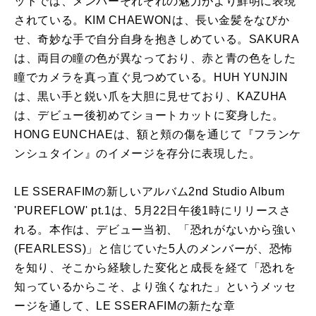
ットでは、メンバーそれぞれの魅力がより鮮明に表現
されている。KIM CHAEWONは、長い金髪をなびか
せ、奇妙な手で自分自身を抱きしめている。SAKURA
は、両目の瞳の色が異なっており、赤と青の色をした
瞳でカメラを真っ直ぐ見つめている。HUH YUNJIN
は、黒い手と鋭い爪を大胆に見せており、KAZUHA
は、デビュー後初めてショートカットに変身した。
HONG EUNCHAEは、額と頬の傷を通じて『フランケ
ンシュタイン』のイメージを存分に表現した。
LE SSERAFIMの新しいアルバム2nd Studio Album
'PUREFLOW' pt.1は、5月22日午後1時にリリースさ
れる。本作は、デビュー当初、「恐れがないから強い
(FEARLESS)」と信じていた5人のメンバーが、恐怖
を知り、そこから経験した変化と成長を経て「恐れを
知っているからこそ、より強くなれた」というメッセ
ージを通して、LE SSERAFIMの新たな章