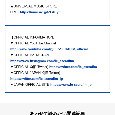
★UNIVERSAL MUSIC STORE
URL：
https://umusic.jp/ZLik1yhF
【OFFICIAL INFORMATION】
▼OFFICIAL YouTube Channel
http://www.youtube.com/@LESSERAFIM_official
▼OFFICIAL INSTAGRAM
https://www.instagram.com/le_sserafim/
▼OFFICIAL X(旧 Twitter)
https://twitter.com/le_sserafim
▼OFFICIAL JAPAN X(旧 Twitter)
https://twitter.com/le_sserafim_jp
▼JAPAN OFFICIAL SITE
https://www.le-sserafim.jp
あわせて読みたい関連記事