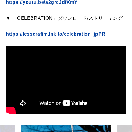
https://youtu.be/a2grcJdfXmY
▼ 「CELEBRATION」ダウンロード/ストリーミング
https://lesserafim.lnk.to/celebration_jpPR