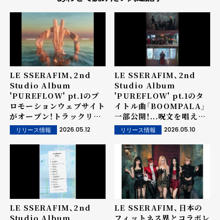
LE SSERAFIM、2nd
LE SSERAFIM、2nd
Studio Album
Studio Album
'PUREFLOW' pt.1のプ
'PUREFLOW' pt.1のタ
ロモーションウェブサイト
イトル曲「BOOMPALA」
がオープン！トラックリス
一部公開！...呪文を唱える
トも初公開！
ように繰り返される
2026.05.12
2026.05.10
リリース情報
リリース情報
「BOOMPALA」という歌
詞と、真似したくなる振り
付けが話題！
LE SSERAFIM、2nd
LE SSERAFIM、日本の
Studio Album
フィットネス界とコラボレ