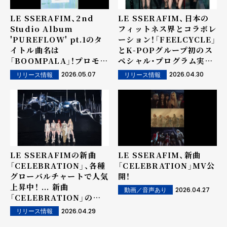
LE SSERAFIM、2nd
LE SSERAFIM、日本の
Studio Album
フィットネス界とコラボレ
'PUREFLOW' pt.1のタ
ーション！「FEELCYCLE」
イトル曲名は
とK-POPグループ初のス
「BOOMPALA」！プロモー
ペシャル・プログラム実
ションタイムテーブルを公
施！
2026.05.07
2026.04.30
リリース情報
リリース情報
開し多彩なコンテンツを予
告！...リードシングル
「CELEBRATION」は米
国Billboardで
「Billboard Global
Excl. US」「World
Digital Song Sales」チ
LE SSERAFIMの新曲
LE SSERAFIM、新曲
ャートイン！
「CELEBRATION」、各種
「CELEBRATION」MV公
グローバルチャートで人気
開！
上昇中！ ... 新曲
2026.04.27
動画／音声あり
「CELEBRATION」のリ
ミックスバージョンもリリ
2026.04.29
リリース情報
ース！