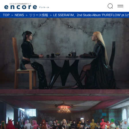
TOP
NEWS
リリース情報
LE SSERAFIM、2nd Studio Album 'P