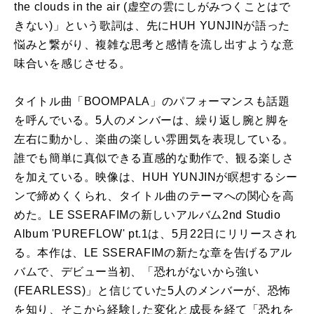
the clouds in the air (虚空の雲にしがみつくことはで
きない)」という歌詞は、先にHUH YUNJINが語った
悩みと繋がり、複雑な思考と感情を流し出すような意
味合いを感じさせる。
タイトル曲「BOOMPALA」のパフォーマンスも話題
を呼んでいる。5人のメンバーは、繰り返し腕と脚を
左右に動かし、楽曲の楽しい雰囲気を表現している。
誰でも簡単に真似できる直感的な動作で、観る楽しさ
を加えている。映像は、HUH YUNJINが瞑想するシー
ンで締めくくられ、タイトル曲のテーマへの関心を高
めた。LE SSERAFIMの新しいアルバム2nd Studio
Album 'PUREFLOW' pt.1は、5月22日にリリースされ
る。本作は、LE SSERAFIMの新たな章を告げるアル
バムで、デビュー当初、「恐れがないから強い
(FEARLESS)」と信じていた5人のメンバーが、恐怖
を知り、そこから経験した変化と成長を経て「恐れを