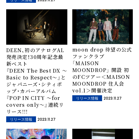
リリース情報
moon drop 待望の公式
DEEN、初のアナログAL
ファンクラブ
発売決定！30周年記念最
「MAISON
新ベスト
MOONDROP」 開設 初
『DEEN The Best DX ～
のFCツアー＜MAISON
Basic to Respect～』と
MOONDROP 住人会
ジャパニーズ・シティポ
vol.1＞開催決定
ップ・カバーアルバム
『POP IN CITY ～for
2023.11.27
リリース情報
covers only～』連続リ
リース!!!
2023.11.27
リリース情報