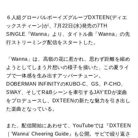
６人組グローバルボーイズグループ
DXTEEN(
ディエ
ックスティーン
)
が、
7
月
22
日
(
水
)
発売の
7TH
SINGLE
『
Wanna
』より、タイトル曲「
Wanna
」の先
行ストリーミング配信をスタートした。
「
Wanna
」は、高嶺の花に惹かれ、思わず距離を縮め
ようとしてしまう片想いの様子を描いた、この夏ライ
ブで一体感を生み出すアッパーチューン。
DOBERMAN INFINITY
の
KUBO-C
、
GS
、
P-CHO
、
SWAY
、そして
R&B
シーンを牽引する
JAY'ED
が楽曲
をプロデュースし、
DXTEEN
の新たな魅力を引き出し
た楽曲となっている。
また、配信開始にあわせて、
YouTube
では『
DXTEEN
｜
'Wanna' Cheering Guide
』も公開。サビで繰り返さ