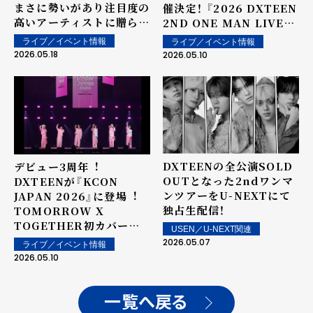
まさに勢いがあり注目度の
催決定！ 『2026 DXTEEN
高いアーティストに贈られ
2ND ONE MAN LIVE
る賞 『HOT ICON』を受
TOUR 〜Heart &
ライブ／イベント情報
ライブ／イベント情報
賞！
Soul〜』 ツアーファイナ
2026.05.18
2026.05.10
ル オフィシャルライブレ
ポート
DXTEENの全公演SOLD
デビュー3周年︕
OUTとなった2ndワンマ
DXTEENが『KCON
ンツアーをU-NEXTにて
JAPAN 2026』に登場︕
独占生配信！
TOMORROW X
TOGETHER初カバーに
USEN／U-NEXT関連
⼤歓声︕＜オフィシャルラ
2026.05.07
ライブ／イベント情報
イブレポート＞
2026.05.10
一覧へ戻る