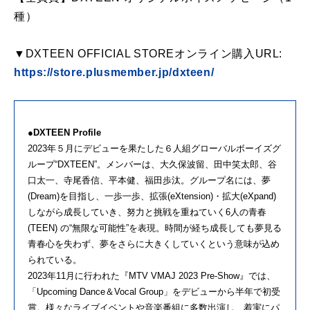
種）
▼DXTEEN OFFICIAL STOREオンライン購入URL:
https://store.plusmember.jp/dxteen/
●DXTEEN Profile
2023年５月にデビューを果たした６人組グローバルボーイズグ
ループ“DXTEEN”。メンバーは、大久保波留、田中笑太郎、谷
口太一、寺尾香信、平本健、福田歩汰。グループ名には、夢
(Dream)を目指し、一歩一歩、拡張(eXtension)・拡大(eXpand)
しながら成長していき、努力と挑戦を重ねていく6人の青春
(TEEN) の“無限な可能性”を表現。時間が経ち成長しても夢見る
青春心を失わず、夢をさらに大きくしていくという意味が込め
られている。
2023年11月に行われた『MTV VMAJ 2023 Pre-Show』では、
「Upcoming Dance＆Vocal Group」をデビューから半年で初受
賞。様々なライブイベントや音楽番組に多数出演し、着実にパ