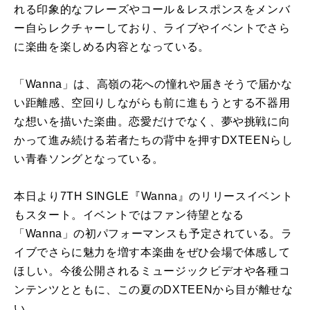
れる印象的なフレーズやコール＆レスポンスをメンバ
ー自らレクチャーしており、ライブやイベントでさら
に楽曲を楽しめる内容となっている。
「
Wanna
」は、高嶺の花への憧れや届きそうで届かな
い距離感、空回りしながらも前に進もうとする不器用
な想いを描いた楽曲。恋愛だけでなく、夢や挑戦に向
かって進み続ける若者たちの背中を押す
DXTEEN
らし
い青春ソングとなっている。
本日より
7TH SINGLE
『
Wanna
』のリリースイベント
もスタート。イベントではファン待望となる
「
Wanna
」の初パフォーマンスも予定されている。ラ
イブでさらに魅力を増す本楽曲をぜひ会場で体感して
ほしい。今後公開されるミュージックビデオや各種コ
ンテンツとともに、この夏の
DXTEEN
から目が離せな
い。