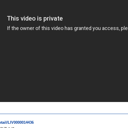
detail/LIV0000014436