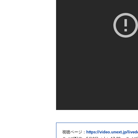
視聴ページ：
https://video.unext.jp/live