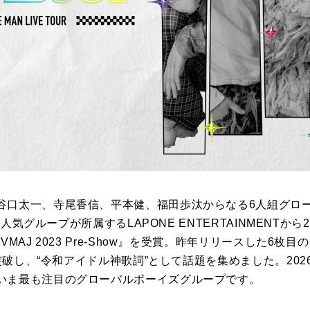
谷口太一、寺尾香信、平本健、福田歩汰からなる6人組グロ
どの人気グループが所属するLAPONE ENTERTAINMENTか
VMAJ 2023 Pre-Show』を受賞。昨年リリースした6
を突破し、“令和アイドル神歌詞”として話題を集めました。20
いま最も注目のグローバルボーイズグループです。