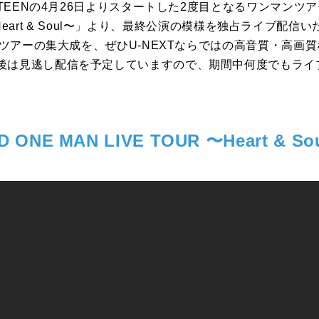
TEENの4月26日よりスタートした2度目となるワンマンツアー「2
UR 〜Heart & Soul〜」より、最終公演の模様を独占ライブ
題のツアーの集大成を、ぜひU-NEXTならではの高音質・高画
後は見逃し配信を予定していますので、期間中何度でもライ
D ONE MAN LIVE TOUR 〜Heart & So