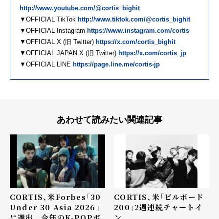
http://www.youtube.com/@cortis_bighit
▼OFFICIAL TikTok
http://www.tiktok.com/@cortis_bighit
▼OFFICIAL Instagram
https://www.instagram.com/cortis
▼OFFICIAL X (旧 Twitter)
https://x.com/cortis_bighit
▼OFFICIAL JAPAN X (旧 Twitter)
https://x.com/cortis_jp
▼OFFICIAL LINE
https://page.line.me/cortis-jp
あわせて読みたい関連記事
CORTIS、米Forbes「30
CORTIS、米「ビルボード
Under 30 Asia 2026」
200」2週連続チャートイ
に選出...今年のK-POPボ
ン