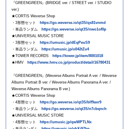
『GREENGREEN』(BRIDGE ver. / STREET ver. / STUDIO
ver.)
★CORTIS Weverse Shop
・3形態セット
https://go.weverse.io/qt3S/qs81vnmd
・単品ランダム
https://go.weverse.io/qt3S/nwo1of0p
★UNIVERSAL MUSIC STORE
・3形態セット
https://umusic.jp/dEqPeuS9
・単品ランダム
https://umusic.jp/o042tZu4
★TOWER RECORDS
https://tower.jp/item/8001018
★HMV
https://www.hmv.co.jp/product/detail/16780431
『GREENGREEN』(Weverse Albums Portrait A ver. / Weverse
Albums Portrait B ver. / Weverse Albums Panorama A ver. /
Weverse Albums Panorama B ver.)
★CORTIS Weverse Shop
・4形態セット
https://go.weverse.io/qt3S/blf9axr9
・単品ランダム
https://go.weverse.io/qt3S/n7cbqnch
★UNIVERSAL MUSIC STORE
・4形態セット
https://umusic.jp/qwWPTLNx
・単品ランダム
https://umusic.jp/vbXj97bn