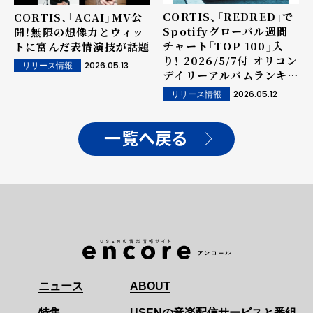
CORTIS、「REDRED」で
CORTIS、「ACAI」MV公
Spotifyグローバル週間
開！無限の想像力とウィッ
チャート「TOP 100」入
トに富んだ表情演技が話題
り！ 2026/5/7付 オリコン
2026.05.13
リリース情報
デイリーアルバムランキン
グ初登場1位も達成！
2026.05.12
リリース情報
一覧へ戻る
ニュース
ABOUT
特集
USENの音楽配信サービスと番組