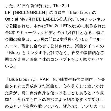
また、31日午前0時には、The 2nd
EP［GREENGREEN］の収録曲「Blue Lips」の
Official MVがHYBE LABELS公式YouTubeチャンネル
で公開された。本作はThe 2nd EPのために制作された
全5本のミュージックビデオのうち4作目となる。特に
今回の映像は、1カ月の間に2度満月が訪れる「ブルー
ムーン」現象に合わせて公開された。楽曲タイトルの
「Blue」とリンクするだけでなく、夜空の叙情的な雰
囲気が楽曲と映像全体のコンセプトをより際立たせて
いる。
「Blue Lips」は、MARTINが練習生時代に制作した楽
曲をもとに完成させた楽曲だ。心を尽くして追いかけ
た夢が、時に自分自身を傷つけることもあるという皮
肉と、それでも自らの選択による結果をすべて受け止
めるという決意を歌っている。MVでは、アメリカ・ロ