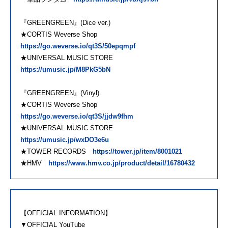
『GREENGREEN』(Dice ver.)
★CORTIS Weverse Shop
https://go.weverse.io/qt3S/50epqmpf
★UNIVERSAL MUSIC STORE
https://umusic.jp/M8PkG5bN
『GREENGREEN』(Vinyl)
★CORTIS Weverse Shop
https://go.weverse.io/qt3S/jjdw9fhm
★UNIVERSAL MUSIC STORE
https://umusic.jp/wxDO3e6u
★TOWER RECORDS
https://tower.jp/item/8001021
★HMV
https://www.hmv.co.jp/product/detail/16780432
【OFFICIAL INFORMATION】
▼OFFICIAL YouTube