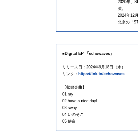
2020年、
演。
2024年1
北京の「ST
■Digital EP 「echowaves」
リリース日：2024年9月18日（水）
リンク：
https://lnk.to/echowaves
【収録楽曲】
01 ray
02 have a nice day!
03 sway
04 いのそこ
05 傍白