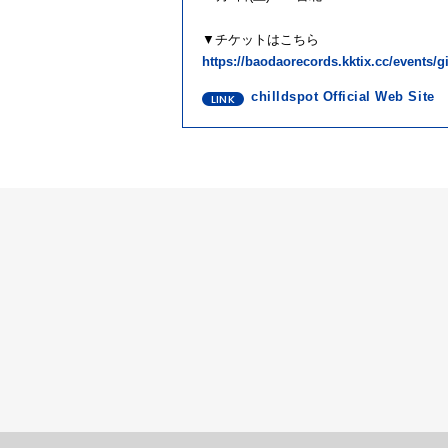
▼チケットはこちら
https://baodaorecords.kktix.cc/events/gi
chilldspot Official Web Site