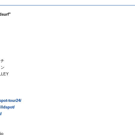
dsurf”
PRO
ッチ
イン
LLEY
dspot-tour24/
illdspot/
t/
io