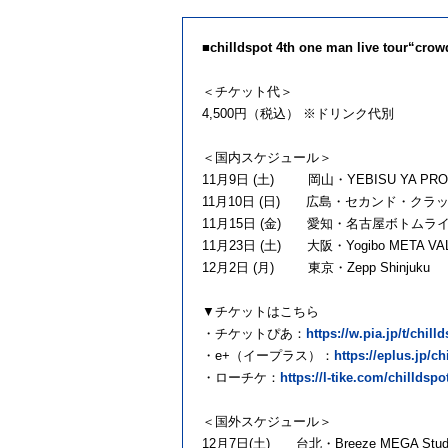
■chilldspot 4th one man live tour“crow
＜チケット代＞
4,500円（税込） ※ドリンク代別
＜国内スケジュール＞
11月9日 (土) 岡⼭・YEBISU YA 
11月10日 (日) 広島・セカンド・クラ
11月15日 (金) 愛知・名古屋ボトムラ
11月23日 (土) 大阪・Yogibo META VA
12月2日 (月) 東京・Zepp Shinjuku
▼チケットはこちら
・チケットぴあ：
https://w.pia.jp/t/chill
・e+（イープラス）：
https://eplus.jp/ch
・ローチケ：
https://l-tike.com/chilldspo
＜国外スケジュール＞
12月7日(土) 台北・Breeze MEGA Stud