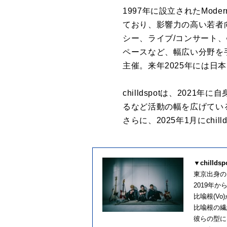
1997年に設立されたMo
ており、影響力の高い若者
シー、ライブ/コンサート
ペースなど、幅広い分野を手掛け
主催。来年2025年には日
chilldspotは、20
るなど活動の幅を広げてい
さらに、2025年1月にch
▼chilld
東京出身の、
2019年か
比喩根(V
比喩根の繊
彼らの型に