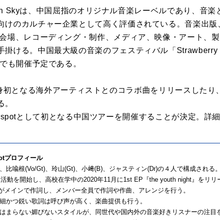
dern Skyは、中国屈指のオリジナル音楽レーベルであり、音
向けのカルチャー企業として高く評価されている。音楽出版
、会場、レコーディング・制作、メディア、映像・アート、
る。中国最大級の音楽のフェスティバル「Strawberry Musi
本でも開催予定である。
21年に自身初となる海外アーティストとのコラボ曲をリリースし
る。
illdspotとして初となる中国ツアーを開催することが決定。
spotプロフィール
比喩根(Vo/Gt)、玲山(Gt)、小﨑(B)、ジャスティン(Dr)の４人で構成される
ら活動を開始し、高校在学中の2020年11月に1st EP『the youth night』をリ
o)がメインで作詞し、メンバー全員で作詞や作曲、アレンジを行う。
細かつ鋭い歌詞は呼び声が高く、楽曲提供も行う。
はまらない媚びないスタイルが、同世代や国内外の音楽好きリスナーの注目