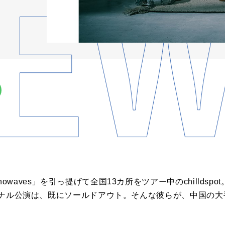
owaves」を引っ提げて全国13カ所をツアー中のchilldspot
ァイナル公演は、既にソールドアウト。そんな彼らが、中国の大手レー