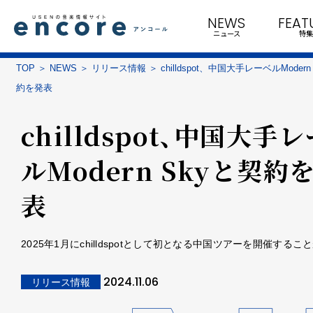
NEWS
FEAT
ニュース
特集
TOP
NEWS
リリース情報
chilldspot、中国大手レーベルModern
約を発表
chilldspot、中国大手
ルModern Skyと契約
表
2025年1月にchilldspotとして初となる中国ツアーを開催するこ
2024.11.06
リリース情報