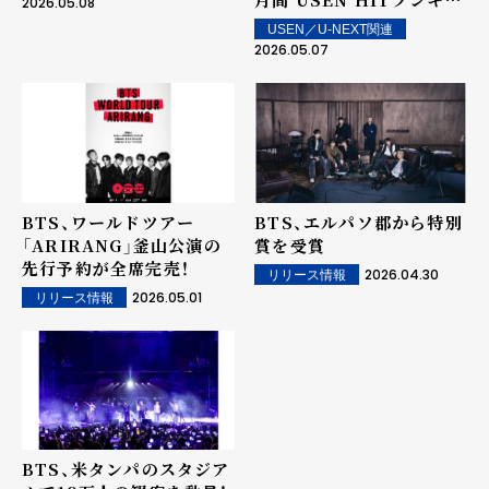
2026.05.08
グ TOP10を発表！
USEN／U-NEXT関連
2026.05.07
BTS、ワールドツアー
BTS、エルパソ郡から特別
「ARIRANG」釜山公演の
賞を受賞
先行予約が全席完売！
2026.04.30
リリース情報
2026.05.01
リリース情報
BTS、米タンパのスタジア