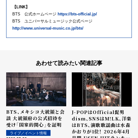
【LINK】
BTS 公式ホームページ
https://bts-official.jp/
BTS ユニバーサルミュージック公式ページ
http://www.universal-music.co.jp/bts/
あわせて読みたい関連記事
BTS、メキシコ大統領と会
J-POPはOfficial髭男
談 大統領府の公式招待を
dism、SNSはM!LK、洋楽
受け「国家的関心」を証明
はBTS、演歌歌謡曲は水森
かおりが1位！―― 2026年4月
ライブ／イベント情報
月間 USEN HITランキン