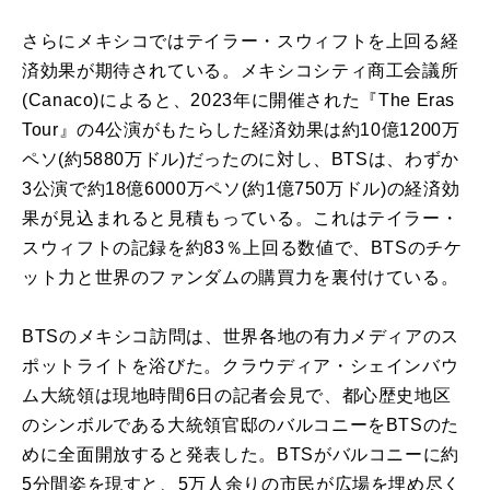
さらにメキシコではテイラー・スウィフトを上回る経
済効果が期待されている。メキシコシティ商工会議所
(Canaco)によると、2023年に開催された『The Eras
Tour』の4公演がもたらした経済効果は約10億1200万
ペソ(約5880万ドル)だったのに対し、BTSは、わずか
3公演で約18億6000万ペソ(約1億750万ドル)の経済効
果が見込まれると見積もっている。これはテイラー・
スウィフトの記録を約83％上回る数値で、BTSのチケ
ット力と世界のファンダムの購買力を裏付けている。
BTSのメキシコ訪問は、世界各地の有力メディアのス
ポットライトを浴びた。クラウディア・シェインバウ
ム大統領は現地時間6日の記者会見で、都心歴史地区
のシンボルである大統領官邸のバルコニーをBTSのた
めに全面開放すると発表した。BTSがバルコニーに約
5分間姿を現すと、5万人余りの市民が広場を埋め尽く