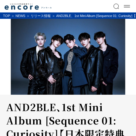
TOP
NEWS
リリース情報
AND2BLE、1st Mini Album [Sequence
AND2BLE、1st Mini
Album [Sequence 01:
Curiosity]【日本限定特典