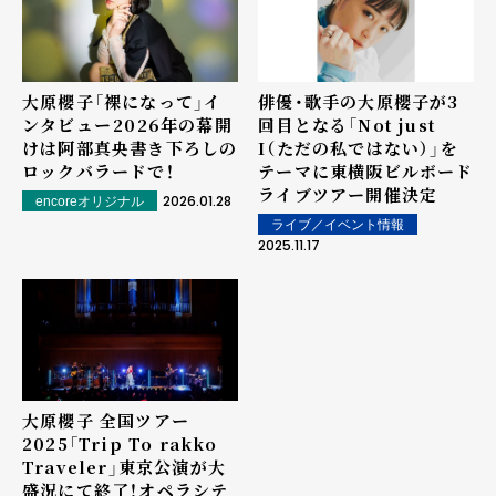
大原櫻子「裸になって」イ
俳優・歌手の大原櫻子が3
ンタビュー――2026年の幕開
回目となる「Not just
けは阿部真央書き下ろしの
I（ただの私ではない）」を
ロックバラードで！
テーマに東横阪ビルボード
ライブツアー開催決定
2026.01.28
encoreオリジナル
ライブ／イベント情報
2025.11.17
大原櫻子 全国ツアー
2025「Trip To rakko
Traveler」東京公演が大
盛況にて終了！オペラシテ