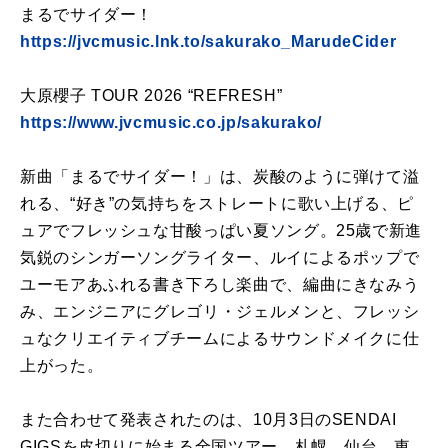
まるでサイダー！
https://jvcmusic.lnk.to/sakurako_MarudeCider
大原櫻子 TOUR 2026 “REFRESH”
https://www.jvcmusic.co.jp/sakurako/
新曲「まるでサイダー！」は、炭酸のように弾けて溢
れる、“好き”の気持ちをストレートに歌い上げる、ピ
ュアでフレッシュな甘酸っぱい夏ソング。25歳で新進
気鋭のシンガーソングライター、ルイによるポップで
ユーモアあふれる書き下ろし楽曲で、編曲にきなみう
み、エンジニアにグレゴリ・ジェルメンと、フレッシ
ュなクリエイティブチームによるサウンドメイクに仕
上がった。
また合わせて発表されたのは、10月3日のSENDAI
GIGSを皮切りに始まる全国ツアー。札幌、仙台、東