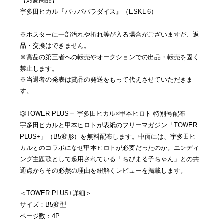
【対象商品】
宇多田ヒカル『パッパパラダイス』（ESKL-6）
※ポスターに一部汚れや折れ等が入る場合がございますが、返
品・交換はできません。
※賞品の第三者への転売やオークションでの出品・転売を固く
禁止します。
※当選者の発表は賞品の発送をもって代えさせていただきま
す。
③TOWER PLUS＋ 宇多田ヒカル×甲本ヒロト 特別号配布
宇多田ヒカルと甲本ヒロトが表紙のフリーマガジン「TOWER
PLUS+」（B5変形）を無料配布します。中面には、宇多田ヒ
カルとのコラボになぜ甲本ヒロトが必要だったのか。エンディ
ング主題歌として起用されている「ちびまる子ちゃん」との共
通点からその必然の理由を紐解くレビューを掲載します。
＜TOWER PLUS+詳細＞
サイズ：B5変型
ページ数：4P