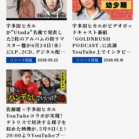
宇多田ヒカル
宇多田ヒカルがビデオポッ
が"Utada"名義で発表し
ドキャスト番組
た2枚のアルバムの初リマ
「GOLDNRUSH
スター盤が6月24日（水）
PODCAST」に出演
にLP、2CD、デジタル配信
YouTube上でインタビュ
でリリース！2CDは7イン
ー動画が公開に
2026.05.22
2026.05.18
リリース情報
リリース情報
チ紙ジャケット仕様でのリ
リース、CD 2収録曲が決
定
佐藤健×宇多田ヒカル
YouTubeコラボが実現！
テトリスで対決する様子を
収めた映像が、5月9日（土）
20:00よりYouTubeプレ