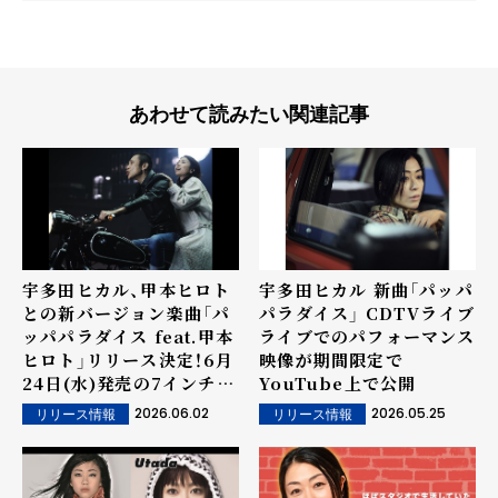
あわせて読みたい関連記事
宇多田ヒカル、甲本ヒロト
宇多田ヒカル 新曲「パッパ
との新バージョン楽曲「パ
パラダイス」 CDTVライブ
ッパパラダイス feat.甲本
ライブでのパフォーマンス
ヒロト」リリース決定！6月
映像が期間限定で
24日(水)発売の7インチア
YouTube上で公開
ナログレコード盤に収録
2026.06.02
2026.05.25
リリース情報
リリース情報