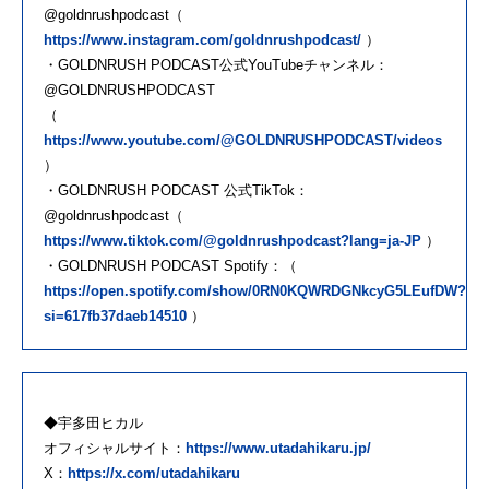
@goldnrushpodcast（
https://www.instagram.com/goldnrushpodcast/
）
・GOLDNRUSH PODCAST公式YouTubeチャンネル：
@GOLDNRUSHPODCAST
（
https://www.youtube.com/@GOLDNRUSHPODCAST/videos
）
・GOLDNRUSH PODCAST 公式TikTok：
@goldnrushpodcast（
https://www.tiktok.com/@goldnrushpodcast?lang=ja-JP
）
・GOLDNRUSH PODCAST Spotify：（
https://open.spotify.com/show/0RN0KQWRDGNkcyG5LEufDW?
si=617fb37daeb14510
）
◆宇多田ヒカル
オフィシャルサイト：
https://www.utadahikaru.jp/
X：
https://x.com/utadahikaru