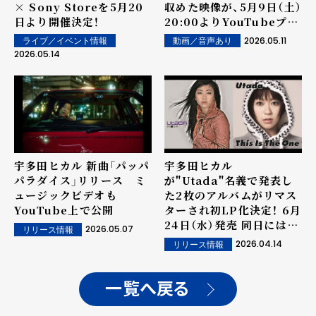
× Sony Storeを5月20
収めた映像が、5月9日（土）
日より開催決定！
20:00よりYouTubeプレ
ミア公開
2026.05.11
ライブ／イベント情報
動画／音声あり
2026.05.14
宇多田ヒカル 新曲「パッパ
宇多田ヒカル
パラダイス」リリース ミ
が"Utada"名義で発表し
ュージックビデオも
た2枚のアルバムがリマス
YouTube上で公開
ターされ初LP化決定！ 6月
24日（水）発売 同日には宇
2026.05.07
リリース情報
多田ヒカルとしての新曲
2026.04.14
リリース情報
「パッパパラダイス」7イン
チアナログ盤を完全生産限
定盤としてリリース
一覧へ戻る