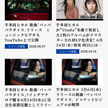
宇多田ヒカル 新曲「パッパ
宇多田ヒカル
パラダイス」リリース ミ
が"Utada"名義で発表し
ュージックビデオも
た2枚のアルバムがリマス
YouTube上で公開
ターされ初LP化決定！ 6月
24日（水）発売 同日には宇
2026.05.07
リリース情報
多田ヒカルとしての新曲
2026.04.14
リリース情報
「パッパパラダイス」7イン
チアナログ盤を完全生産限
定盤としてリリース
宇多田ヒカル 5月6日(水)
宇多田ヒカル 新曲「パッパ
リリースの新曲「パッパパ
パラダイス」7インチアナ
ラダイス」 ジャケットビジ
ログ盤を6月24日(水)に完
ュアルが解禁
全生産限定盤としてリリー