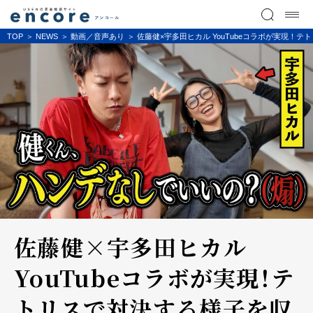
TOP
NEWS
動画／音声あり
佐藤健×宇多田ヒカル YouTubeコラボが実現！テト
佐藤健×宇多田ヒカル
YouTubeコラボが実現！テ
トリスで対決する様子を収