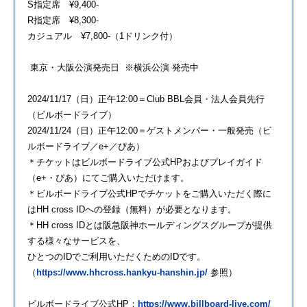
S指定席 ¥9,400-
R指定席 ¥8,300-
カジュアル ¥7,800-（1ドリンク付）
東京・大阪公演発売日 ※横浜公演 発売中
2024/11/17（日）正午12:00＝Club BBL会員・法人会員先行
（ビルボードライブ）
2024/11/24（日）正午12:00＝ゲストメンバー・一般発売（ビ
ルボードライブ／e+／ぴあ）
＊チケットはビルボードライブ公式HPおよびプレイガイド
（e+・ぴあ）にてご購入いただけます。
＊ビルボードライブ公式HPでチケットをご購入いただく際に
はHH cross IDへの登録（無料）が必要となります。
＊HH cross IDとは阪急阪神ホールディングスグループが提供
する様々なサービスを、
ひとつのIDでご利用いただくためのIDです。
（
https://www.hhcross.hankyu-hanshin.jp/
参照）
ビルボードライブ公式HP：
https://www.billboard-live.com/