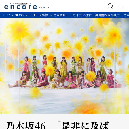
TOP
NEWS
リリース情報
乃木坂46 「是非に及ばず」初回盤映像特典に「乃木坂46 Cou
乃木坂46 「是非に及ば