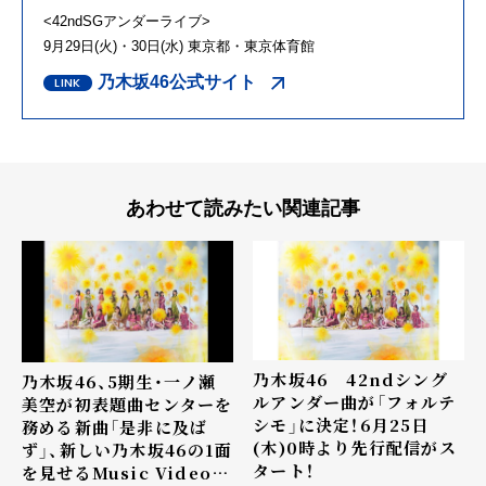
<42ndSGアンダーライブ>
9月29日(火)・30日(水) 東京都・東京体育館
乃木坂46公式サイト
あわせて読みたい関連記事
乃木坂46 42ndシング
乃木坂46、5期生・一ノ瀬
ルアンダー曲が「フォルテ
美空が初表題曲センターを
シモ」に決定！6月25日
務める新曲「是非に及ば
(木)0時より先行配信がス
ず」、新しい乃木坂46の1面
タート！
を見せるMusic Video公