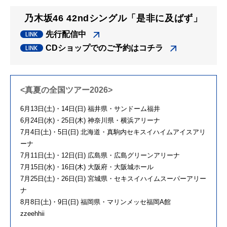
乃木坂46 42ndシングル「是非に及ばず」
先行配信中
CDショップでのご予約はコチラ
<真夏の全国ツアー2026>
6月
13
日
(
土
)
・
14
日
(
日
)
福井県・サンドーム福井
6月
24
日
(
水
)
・
25
日
(
木
)
神奈川県・横浜アリーナ
7月
4
日
(
土
)
・
5
日
(
日
)
北海道・真駒内セキスイハイムアイスアリ
ーナ
7月
11
日
(
土
)
・
12
日
(
日
)
広島県・広島グリーンアリーナ
7月
15
日
(
水
)
・
16
日
(
木
)
大阪府・大阪城ホール
7月
25
日
(
土
)
・
26
日
(
日
)
宮城県・セキスイハイムスーパーアリー
ナ
8月
8
日
(
土
)
・
9
日
(
日
)
福岡県・マリンメッセ福岡
A
館
zzeehhii