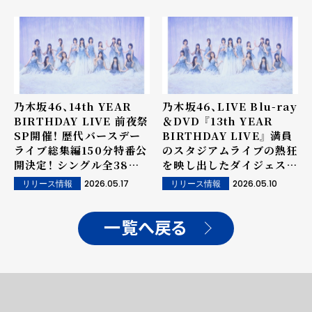
乃木坂46、14th YEAR
乃木坂46、LIVE Blu-ray
BIRTHDAY LIVE 前夜祭
＆DVD 『13th YEAR
SP開催！ 歴代バースデー
BIRTHDAY LIVE』 満員
ライブ総集編150分特番公
のスタジアムライブの熱狂
開決定！ シングル全38曲
を映し出したダイジェスト
のライブ映像を一挙公開！！
映像公開！
2026.05.17
2026.05.10
リリース情報
リリース情報
一覧へ戻る