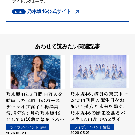
アイドルグループ。
乃木坂46公式サイト
あわせて読みたい関連記事
乃木坂46、満員の東京ドー
乃木坂46、3日間14万人を
ムで14回目の誕生日をお
動員した14回目のバース
祝い！ 過去と未来を繋ぐ、
デーライブ終了！ 梅澤美
乃木坂46の歴史を辿るバ
波、9年8ヶ月の乃木坂46
スラDAY1＆DAY2ライブ
としての活動に幕を下ろす
レポートが到着！
感謝を伝え続けた卒業コン
ライブ／イベント情報
ライブ／イベント情報
サート開催！
2026.05.21
2026.05.23