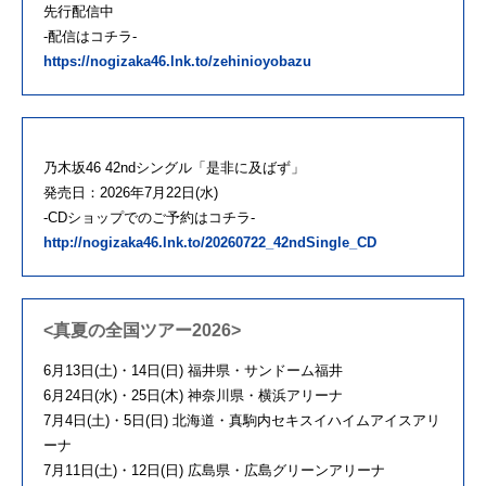
先行配信中
-配信はコチラ-
https://nogizaka46.lnk.to/zehinioyobazu
乃木坂46 42ndシングル「是非に及ばず」
発売日：2026年7月22日(水)
-CDショップでのご予約はコチラ-
http://nogizaka46.lnk.to/20260722_42ndSingle_CD
<真夏の全国ツアー2026>
6月
13
日
(
土
)
・
14
日
(
日
)
福井県・サンドーム福井
6月
24
日
(
水
)
・
25
日
(
木
)
神奈川県・横浜アリーナ
7月
4
日
(
土
)
・
5
日
(
日
)
北海道・真駒内セキスイハイムアイスアリ
ーナ
7月
11
日
(
土
)
・
12
日
(
日
)
広島県・広島グリーンアリーナ