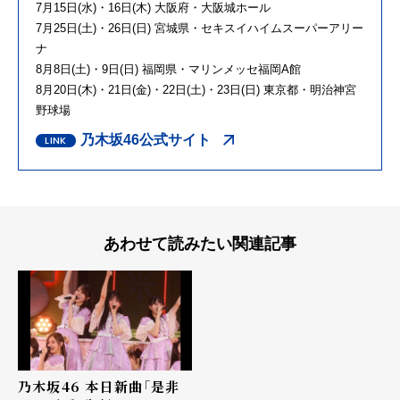
7月
15
日
(
水
)
・
16
日
(
木
)
大阪府・大阪城ホール
7月
25
日
(
土
)
・
26
日
(
日
)
宮城県・セキスイハイムスーパーアリー
ナ
8月
8
日
(
土
)
・
9
日
(
日
)
福岡県・マリンメッセ福岡
A
館
8月
20
日
(
木
)
・
21
日
(
金
)
・
22
日
(
土
)
・
23
日
(
日
)
東京都・明治神宮
野球場
乃木坂46公式サイト
あわせて読みたい関連記事
乃木坂46 本日新曲「是非