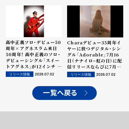
ンが開催決定
時生配信も決定 ―
高中正義ソロ・デビュー50
Charaデビュー35周年イ
周年×アグネスラム来日
ヤーに放つデジタル・シン
50周年！ 高中正義のソロ・
グル「Adorable」7月16
デビューシングル「スイー
日（ナナイロ=虹の日）に配
トアグネス」が12インチ カ
信リリースならびに7月
ラーヴァイナルで発売決
の"Fender Cover
2026.07.02
2026.07.02
リリース情報
リリース情報
定！
Artist"に決定！11月には
ファースト・アルバム
「Sweet」の初アナログ化
一覧へ戻る
も決定！