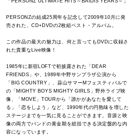
「PERSONZ ULTIMATE HITS～BAIDIS YEARS～」
PERSONZの結成25周年を記念して2009年10月に発
売された、CD+DVDの2枚組ベスト・アルバム。
この作品の最大の魅力は、何と言ってもDVDに収録さ
れた貴重なLive映像！
1985年に新宿LOFTで初披露された「DEAR
FRIENDS」や、1989年中野サンプラザ公演から
「BIG COUNTRY」、蒜山サマーMフェスティバルで
の「MIGHTY BOYS MIGHTY GIRLS」野外ライブ映
像、「MOVE」TOURから「誰かがあなたを愛して
る」「恋をしよう」など、1990年代の円熟味を増した
ステージまでを一気に見ることができます。音源と映
像の両方でバンドの黄金期を総括できる決定盤的な内
容になっています。