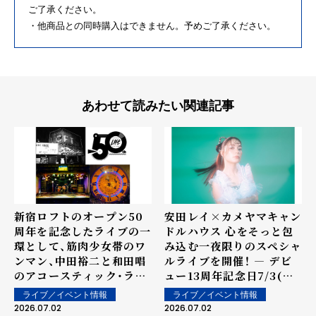
ご了承ください。
・他商品との同時購入はできません。予めご了承ください。
あわせて読みたい関連記事
新宿ロフトのオープン50
安田レイ×カメヤマキャン
周年を記念したライブの一
ドルハウス 心をそっと包
環として、筋肉少女帯のワ
み込む一夜限りのスペシャ
ンマン、中田裕二と和田唱
ルライブを開催！ ― デビ
のアコースティック・ライ
ュー13周年記念日7/3(金)
ブ競演、ザ・クロマニヨン
２１：００～ YouTube・
ライブ／イベント情報
ライブ／イベント情報
ズとラフィンノーズの対バ
Instagram・TikTok同
2026.07.02
2026.07.02