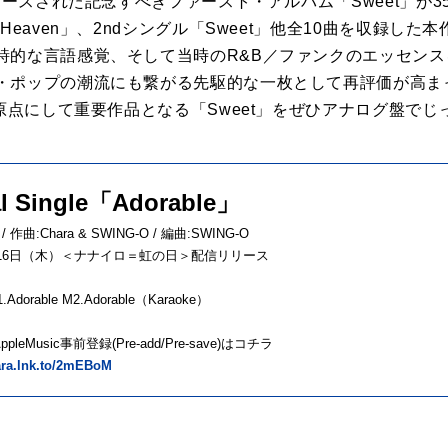
リリースされた記念すべきファースト・アルバム「Sweet」が
Heaven」、2ndシングル「Sweet」他全10曲を収録した本
詩的な言語感覚、そして当時のR&B／ファンクのエッセン
・ポップの潮流にも繋がる先駆的な一枚として再評価が高ま
の原点にして重要作品となる「Sweet」をぜひアナログ盤で
al Single「Adorable」
 / 作曲:Chara & SWING-O / 編曲:SWING-O
7月16日（木）＜ナナイロ＝虹の日＞配信リリース
Adorable M2.Adorable（Karaoke）
/AppleMusic事前登録(Pre-add/Pre-save)はコチラ
ara.lnk.to/2mEBoM