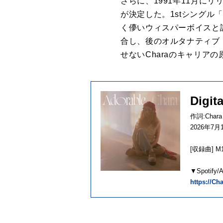
さらに、1991年11月に
が決定した。1stシングル「
く儚いウィスパーボイスと
合し、後のオルタナティブ
せないCharaのキャリア
Digit
作詞:Chara
2026年
[収録曲] M1.
▼Spotify
https://Ch