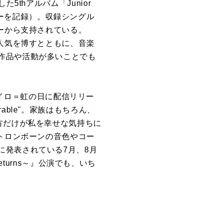
した5thアルバム「Junior
セラーを記録）。収録シングル
ーから支持されている。
て人気を博すとともに、音楽
作品や活動が多いことでも
ナナイロ＝虹の日に配信リリー
ble"。家族はもちろん、
方だけが私を幸せな気持ちに
、トロンボーンの音色やコー
に発表されている7月、8月
orn Returns～』公演でも、いち