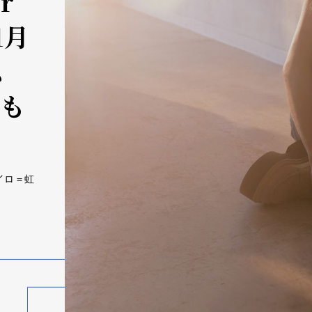
r
1月
ム
化も
ナイロ＝虹