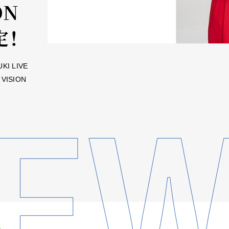
ON
定！
 LIVE
 VISION