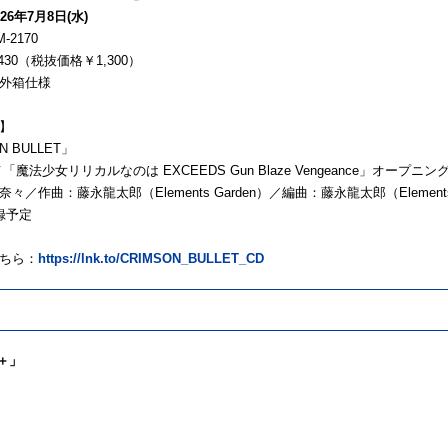
26年7月8日(水)
-2170
430（税抜価格￥1,300）
外箱仕様
】
N BULLET」
「魔法少女リリカルなのは EXCEEDS Gun Blaze Vengeance」オープニ
々／作曲：藤永龍太郎（Elements Garden）／編曲：藤永龍太郎（Elements 
録予定
ちら：
https://lnk.to/CRIMSON_BULLET_CD
N＋」