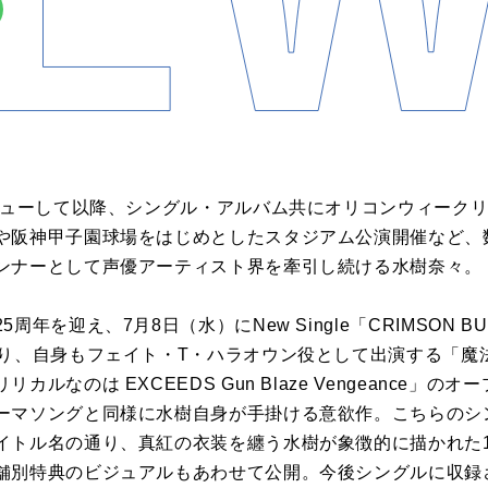
デビューして以降、シングル・アルバム共にオリコンウィーク
や阪神甲子園球場をはじめとしたスタジアム公演開催など、
ンナーとして声優アーティスト界を牽引し続ける水樹奈々。
年を迎え、7月8日（水）にNew Single「CRIMSON B
あり、自身もフェイト・T・ハラオウン役として出演する「魔
ルなのは EXCEEDS Gun Blaze Vengeance」
ーマソングと同様に水樹自身が手掛ける意欲作。こちらのシ
イトル名の通り、真紅の衣装を纏う水樹が象徴的に描かれた
舗別特典のビジュアルもあわせて公開。今後シングルに収録