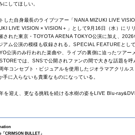
みにしてほしい。
自身最長のライブツアー「NANA MIZUKI LIVE VISION 2
MIZUKI LIVE VISION × VISION＋」として9月16日（
催された東京・TOYOTA ARENA TOKYO公演に加え、202
ム公演の模様も収録される。SPECIAL FEATUREとして
A TOKYO公演のみ行われた楽曲や、ライブの裏側に迫ったツア
DS STOREでは、SNSで公開されファンの間で大きな話題
5周年コンセプト・ビジュアルを使用したジオラマアクリル
か手に入らないも貴重なものになっている。
を迎え、更なる挑戦を続ける水樹の姿をLIVE Blu-ray&
mation
le「CRIMSON BULLET」