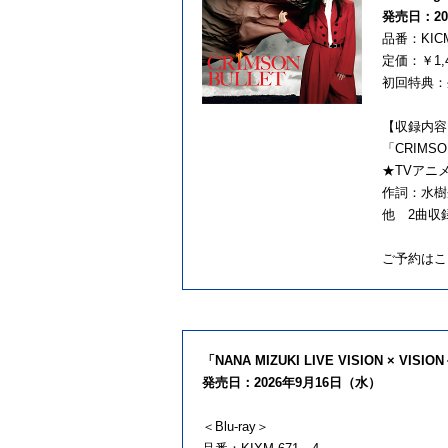
発売日：20
品番：KICM
定価：￥1,
初回特典：
【収録内容
「CRIMSO
★TVアニメ
作詞：水樹奈
他 2曲収
ご予約はこ
「NANA MIZUKI LIVE VISION × VISIO
発売日：2026年9月16日（水）
＜Blu-ray＞