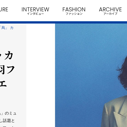
URE
INTERVIEW
FASHION
ARCHIVE
インタビュー
ファッション
アーカイブ
「烏」 カ
ッカ
羽フ
エ
烏」のミュ
し話題と