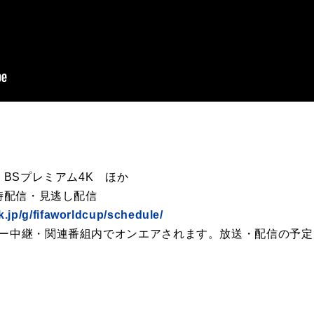
6
BSプレミアム4K ほか
時配信・見逃し配信
k.jp/g/fifaworldcup/schedule/
カー中継・関連番組内でオンエアされます。放送・配信の予