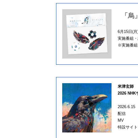
「烏
6月15日
実施番組
※実施番組
米津玄師 
2026 N
2026.6.1
配
M
特設サイ