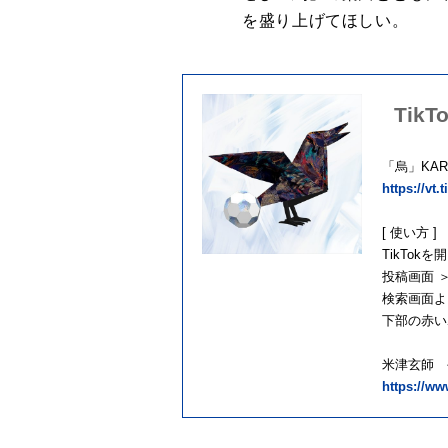
を盛り上げてほしい。
Tik
「烏」KARA
https://vt
[ 使い方 ]
TikTok
投稿画面 
検索画面より
下部の赤い
米津玄師 
https://w