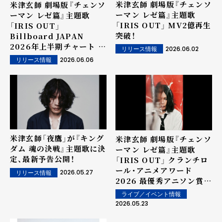
米津玄師 劇場版『チェンソ
米津玄師 劇場版『チェンソ
ーマン レゼ篇』主題歌
ーマン レゼ篇』主題歌
「IRIS OUT」 MV2億再生
「IRIS OUT」
突破！
Billboard JAPAN
2026年上半期チャート 総
2026.06.02
リリース情報
合ソング・チャートをはじ
2026.06.06
リリース情報
め首位11冠
米津玄師「夜鷹」が『キング
米津玄師 劇場版『チェンソ
ダム 魂の決戦』主題歌に決
ーマン レゼ篇』主題歌
定、最新予告公開！
「IRIS OUT」 クランチロ
ール・アニメアワード
2026.05.27
リリース情報
2026 最優秀アニソン賞
受賞！
ライブ／イベント情報
2026.05.23