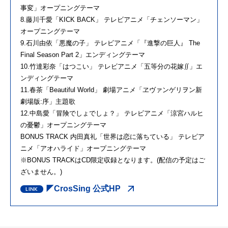
事変」オープニングテーマ
8.藤川千愛「KICK BACK」 テレビアニメ「チェンソーマン」
オープニングテーマ
9.石川由依「悪魔の子」 テレビアニメ「『進撃の巨人』 The
Final Season Part 2」エンディングテーマ
10.竹達彩奈「はつこい」 テレビアニメ「五等分の花嫁∬」エ
ンディングテーマ
11.春茶「Beautiful World」 劇場アニメ「ヱヴァンゲリヲン新
劇場版:序」主題歌
12.中島愛「冒険でしょでしょ？」 テレビアニメ「涼宮ハルヒ
の憂鬱」オープニングテーマ
BONUS TRACK 内田真礼「世界は恋に落ちている」 テレビア
ニメ「アオハライド」オープニングテーマ
※BONUS TRACKはCD限定収録となります。(配信の予定はご
ざいません。)
◤CrosSing 公式HP