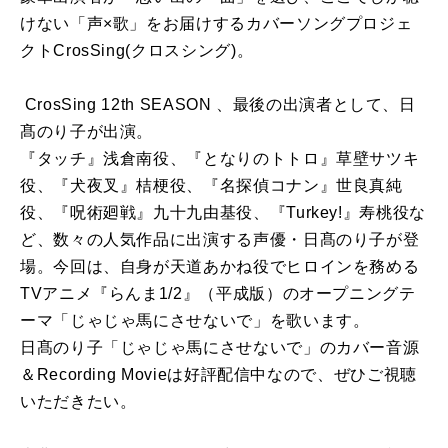
けない「声×歌」をお届けするカバーソングプロジェ
クトCrosSing(クロスシング)。
CrosSing 12th SEASON 、最後の出演者として、日
髙のり子が出演。
『タッチ』浅倉南役、『となりのトトロ』草壁サツキ
役、『犬夜叉』桔梗役、『名探偵コナン』世良真純
役、『呪術廻戦』九十九由基役、『Turkey!』寿桃役な
ど、数々の人気作品に出演する声優・日髙のり子が登
場。今回は、自身が天道あかね役でヒロインを務める
TVアニメ『らんま1/2』（平成版）のオープニングテ
ーマ「じゃじゃ馬にさせないで」を歌います。
日髙のり子「じゃじゃ馬にさせないで」のカバー音源
＆Recording Movieは好評配信中なので、ぜひご視聴
いただきたい。