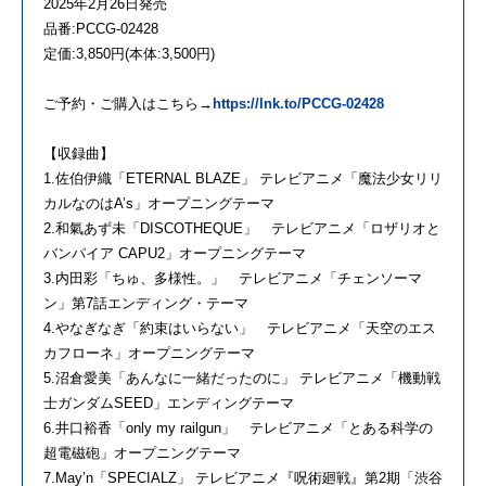
2025年2月26日発売
品番:PCCG-02428
定価:3,850円(本体:3,500円)
ご予約・ご購入はこちら→
https://lnk.to/PCCG-02428
【収録曲】
1.佐伯伊織「ETERNAL BLAZE」 テレビアニメ「魔法少女リリ
カルなのはA’s」オープニングテーマ
2.和氣あず未「DISCOTHEQUE」 テレビアニメ「ロザリオと
バンパイア CAPU2」オープニングテーマ
3.内田彩「ちゅ、多様性。」 テレビアニメ「チェンソーマ
ン」第7話エンディング・テーマ
4.やなぎなぎ「約束はいらない」 テレビアニメ「天空のエス
カフローネ」オープニングテーマ
5.沼倉愛美「あんなに一緒だったのに」 テレビアニメ「機動戦
士ガンダムSEED」エンディングテーマ
6.井口裕香「only my railgun」 テレビアニメ「とある科学の
超電磁砲」オープニングテーマ
7.May’n「SPECIALZ」 テレビアニメ『呪術廻戦』第2期「渋谷