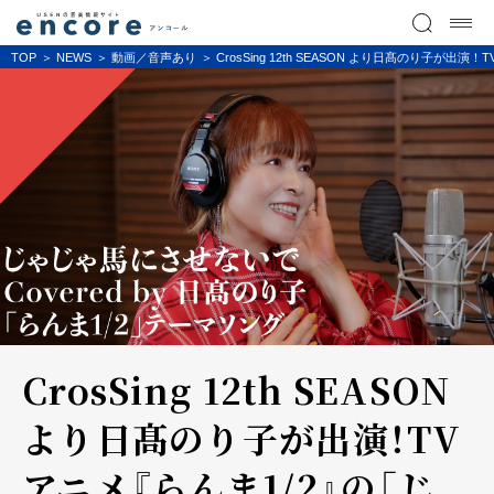
TOP
NEWS
動画／音声あり
CrosSing 12th SEASON より日髙のり子
CrosSing 12th SEASON
より日髙のり子が出演！TV
アニメ『らんま1/2』の「じ