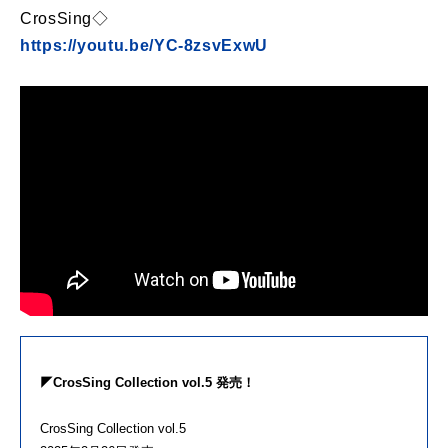
CrosSing◇
https://youtu.be/YC-8zsvExwU
◤CrosSing Collection vol.5 発売！
CrosSing Collection vol.5