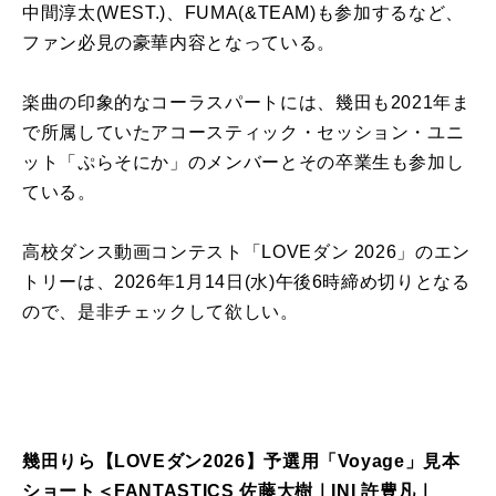
中間淳太
(WEST.)
、
FUMA(&TEAM)
も参加するなど、
ファン必見の豪華内容となっている。
楽曲の印象的なコーラスパートには、幾田も
2021
年ま
で所属していたアコースティック・セッション・ユニ
ット「ぷらそにか」のメンバーとその卒業生も参加し
ている。
高校ダンス動画コンテスト
「
LOVE
ダン
2026
」のエン
トリーは、
2026
年
1
月
14
日
(
水
)
午後
6
時締め切りとなる
ので、是非チェックして欲しい。
幾田りら
【
LOVE
ダン
2026
】予選用「
Voyage
」見本
ショート＜
FANTASTICS
佐藤大樹｜
INI
許豊凡｜