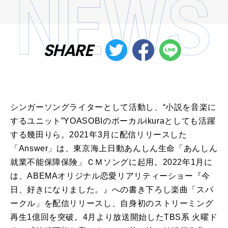
SHARE
シンガーソングライターとして活動し、“小説を音楽に
するユニット”
YOASOBI
のボーカル
ikura
としても活躍
する
幾田りら
。
2021
年
3
月に配信リリースした
「
Answer
」は、東京海上日動あんしん生命「あんしん
就業不能保障保険」ＣＭソングに起用。
2022
年
1
月に
は、
ABEMA
オリジナル恋愛リアリティーショー『今
日、好きになりました。』への書き下ろし楽曲「スパ
ークル」を配信リリースし、自身初のストリーミング
再生
1
億回を突破。
4
月より放送開始した
TBS
系 火曜ド