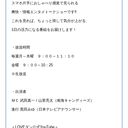
スマホ片手におしゃべり感覚で見られる
爽快・情報エンタメトークショーです‼
これを見れば、ちょっと得して気分が上がる、
1日の活力になる番組をお届けします！
・放送時間
毎週月～木曜 ９：００～１１：１０
金曜 ９：００～
10
：
25
※生放送
・出演者
ＭＣ 武田真一
/
山里亮太（南海キャンディーズ）
進行 黒田みゆ（
日本テレビ
アナウンサー）
＜
LOVE
ダン公式
YouTube
＞