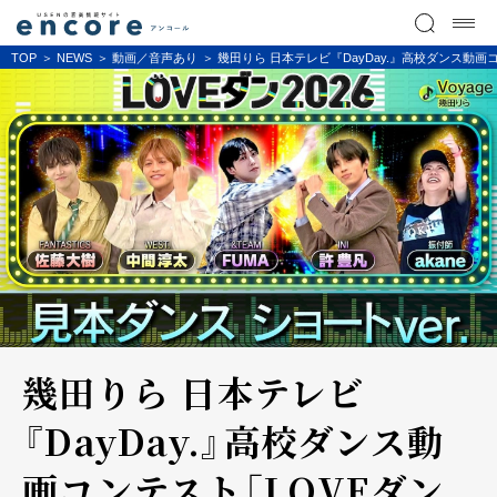
TOP
NEWS
動画／音声あり
幾田りら 日本テレビ『DayDay.』高校ダンス動画
幾田りら 日本テレビ
『DayDay.』高校ダンス動
画コンテスト「LOVEダン