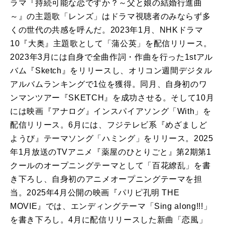
ラマ『持続可能な恋ですか？～父と娘の結婚行進曲
～』の主題歌「レンズ」はドラマ視聴者のみならず多
くの世代の共感を呼んだ。
2023
年
1
月、
NHK
ドラマ
10
『大奥』主題歌として「蒲公英」を配信リリース。
2023
年
3
月には自身で全曲作詞・作曲を行った
1st
アル
バム『
Sketch
』をリリースし、オリコン週間デジタル
アルバムランキングで
1
位を獲得。同月、自身初のワ
ンマンツアー『
SKETCH
』を成功させる。そして
10
月
には映画『アナログ』インスパイアソング「
With
」を
配信リリース。
6
月には、フジテレビ系『めざましど
ようび』テーマソング「ハミング」をリリース。
2025
年
1
月放送の
TV
アニメ『薬屋のひとりごと』第
2
期第
1
クールのオープニングテーマとして「百花繚乱」を書
き下ろし、自身初のアニメオープニングテーマを担
当。
2025
年
4
月公開の映画『パリピ孔明
THE
MOVIE
』では、エンディングテーマ「
Sing along!!!
」
を書き下ろし。
4
月に配信リリースした
新曲
「恋風」