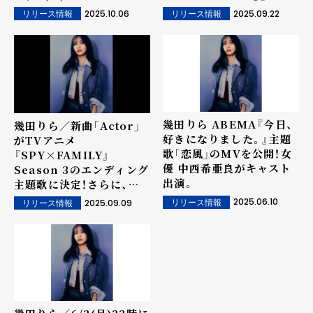
決定&ジャケット写真解
リース記念して、今年3月
2025.10.06
2025.09.22
リリース情報
リリース情報
禁！
に出演した東京スカパラダ
イスオーケストラとの「百
花繚乱」ライブ映像を公
開！
幾田りら ABEMA『今日、
幾田りら／新曲「Actor」
好きになりました。』主題
がTVアニメ
歌「恋風」のMVを公開！女
『SPY×FAMILY』
優 中西希亜良がキャスト
Season 3のエンディング
出演。
主題歌に決定！さらに、楽
曲の一部を使用した本予告
2025.06.10
2025.09.09
リリース情報
リリース情報
映像が公開！