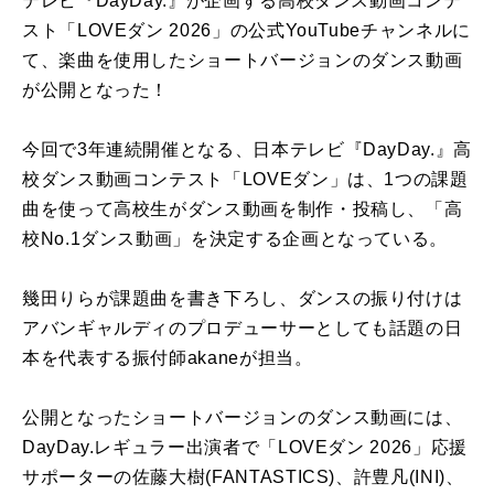
テレビ
『
DayDay.
』が企画する
高校ダンス動画コンテ
スト
「
LOVE
ダン
2026
」の公式
YouTube
チャンネルに
て、楽曲を使用したショートバージョンのダンス動画
が公開となった！
今回で
3
年連続開催となる、
日本テレビ
『
DayDay.
』
高
校ダンス動画コンテスト
「
LOVE
ダン」は、
1
つの
課題
曲
を使って高校生がダンス動画を制作・投稿し、「高
校
No.1
ダンス動画」を決定する企画となっている。
幾田りら
が
課題曲
を書き下ろし、ダンスの振り付けは
アバンギャルディのプロデューサーとしても話題の日
本を代表する振付師
akane
が担当。
公開となったショートバージョンのダンス動画には、
DayDay.
レギュラー出演者で「
LOVE
ダン
2026
」応援
サポーターの佐藤大樹
(FANTASTICS)
、許豊凡
(INI)
、