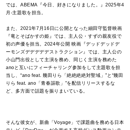
では、
ABEMA
『今日、好きになりました。』
2025
年
4
月
-
主題歌を担当。
また、
2021
年
7
月
16
日に公開となった細田守監督映画
『竜とそばかすの姫』では、主人公・すずの親友役で
初の声優を担当。
2024
年公開 映画『デッドデッドデ
ーモンズデデデデデストラクション』では、主人公の
小山門出役として主演を務め、同じく主演を務めた
ano
と互いにフィーチャリング参加をして主題歌を担
当し、“
ano feat.
幾田りら
「絶絶絶絶対聖域」”と“
幾田
りら
feat. ano
「青春謳歌」”を配信リリースするな
ど、多方面で話題を振りまいている。
そんな彼女が、
新曲
「
Voyage
」で
課題曲
を務める
日本