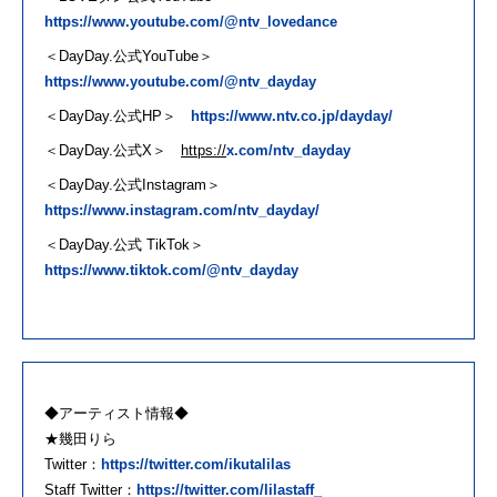
https://www.youtube.com/@ntv_lovedance
＜
DayDay.
公式
YouTube
＞
https://www.youtube.com/@ntv_dayday
＜
DayDay.
公式
HP
＞
https://www.ntv.co.jp/dayday/
＜
DayDay.
公式
X
＞
https://
x.com/ntv_dayday
＜
DayDay.
公式
Instagram
＞
https://www.instagram.com/ntv_dayday/
＜
DayDay.
公式
TikTok
＞
https://www.tiktok.com/@ntv_dayday
◆アーティスト情報◆
★幾田りら
Twitter：
https://twitter.com/ikutalilas
Staff Twitter：
https://twitter.com/lilastaff_