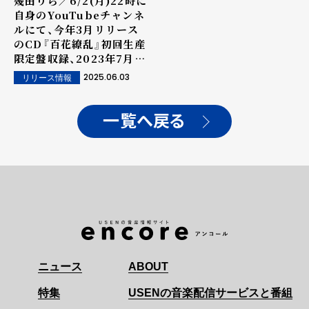
幾田りら／6/2(月)22時に
自身のYouTubeチャンネ
ルにて、今年3月リリース
のCD『百花繚乱』初回生産
限定盤収録、2023年7月開
催"幾田りら 1stワンマン
2025.06.03
リリース情報
ツアー『SKETCH』"より
「Answer」ライブ映像を
プレミア公開。
一覧へ戻る
ニュース
ABOUT
特集
USENの音楽配信サービスと番組