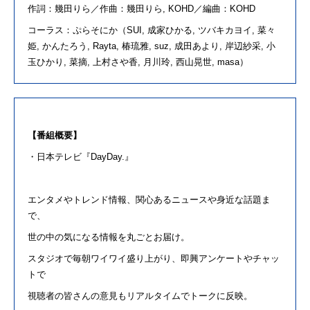
作詞：
幾田りら
／作曲：
幾田りら
, KOHD
／編曲：
KOHD
コーラス：ぷらそにか（
SUI,
成家ひかる
,
ツバキカヨイ
,
菜々
姫
,
かんたろう
, Rayta,
椿琉雅
, suz,
成田あより
,
岸辺紗采
,
小
玉ひかり
,
菜摘
,
上村さや香
,
月川玲
,
西山晃世
, masa
）
【番組概要】
・
日本テレビ
『
DayDay.
』
エンタメやトレンド情報、関心あるニュースや身近な話題ま
で、
世の中の気になる情報を丸ごとお届け。
スタジオで毎朝ワイワイ盛り上がり、即興アンケートやチャッ
トで
視聴者の皆さんの意見もリアルタイムでトークに反映。