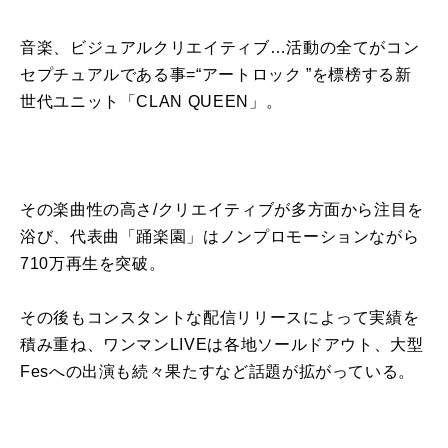
音楽、ビジュアルクリエイティブ…活動の全てがコン
セプチュアルである事
=
“
アートロック ”を標榜する新
世代ユニット
「
CLAN QUEEN
」。
その楽曲性の高さ
/
クリエイティブが多方面から注目を
浴び、代表曲「踊楽園」はノンプロモーションながら
710
万再生を突破。
その後もコンスタントな配信リリースによって実績を
積み重ね、ワンマン
LIVE
は各地ソールドアウト、大型
Fes
への出演も続々果たすなど話題が拡がっている。