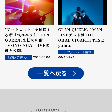
"アートロック "を標榜す
CLAN QUEEN、2MAN
る新世代ユニットCLAN
LIVEゲストはTHE
QUEEN、配信の新曲
ORAL CIGARETTESと
「MONOPOLY」LIVE映
yama。
像を公開。
ライブ／イベント情報
2025.08.25
2025.09.04
動画／音声あり
一覧へ戻る