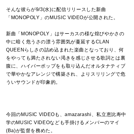
そんな彼らが
9/3(
水
)
に配信リリースした
新曲
「
MONOPOLY
」の
MUSIC VIDEO
が
公開
された。
新曲
「
MONOPOLY
」はサーカスの様な煌びやかさの
中に暗く危うさの漂う雰囲気が蔓延する
CLAN
QUEEN
らしさの詰め込まれた楽曲となっており、何
をやっても満たされない渇きを感じさせる歌詞とは裏
腹に、ハイパーポップをも取り込んだオルタナティブ
で華やかなアレンジで構築され、よりスリリングで危
ういサウンドが印象的。
今回の
MUSIC VIDEO
も、
amazarashi
、私立恵比寿中
学の
MUSIC VIDEO
なども手掛けるメンバーのマイ
(Ba)
が監督を務めた。