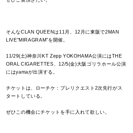
そんな
CLAN QUEEN
は
11
月、
12
月に東阪で
2MAN
LIVE
”
MIRAGRAM
”を開催。
11/29(土
)
神奈川
KT Zepp YOKOHAMA
公演には
THE
ORAL CIGARETTES
、12/5(金
)
大阪ゴリラホール公演
には
yama
が出演する。
チケットは、ローチケ：プレリクエスト
2
次先行がス
タートしている。
ぜひこの機会にチケットを手に入れて欲しい。