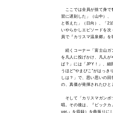
ここでは全員が捨て身で奮
習に遅刻した」（山中）、
と答えた」（日向）、「2
いやらかしエピソードを次
員で『カリスマ温泉郷』を
続くコーナー「富士山ガン
を凡人に投げかけ、凡人が
ば？」には「JPY！」、
うほど“やまびこ”がはっ
しは？」で、思い思いの回
の、真価が発揮されたひと
そして「カリスマガンボツア
唱。その後は、『ビックカ
ver.』を収録）を曲振