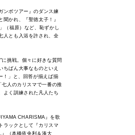
ガンボツアー』のダンス練
と聞かれ、『聖徳太子！』
た」（福原）など、恥ずかし
七人とも入浴を許され、全
”に挑戦。個々に好きな質問
いちばん大事なものといえ
ー！」と、回答が揃えば揃
「七人のカリスマで一番の推
。よく訓練された凡人たち
MA CHARISMA』を歌
トラックとして『カリスマ
ん』（本橋依央利＆湊大