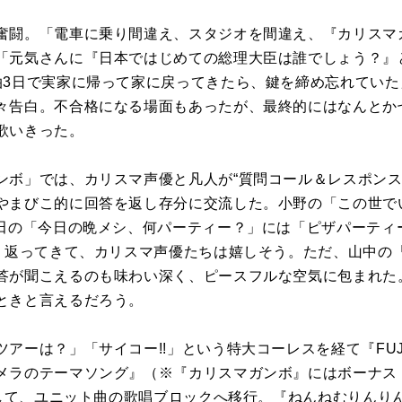
闘。「電車に乗り間違え、スタジオを間違え、『カリスマ
「元気さんに『日本ではじめての総理大臣は誰でしょう？』
泊3日で実家に帰って家に戻ってきたら、鍵を締め忘れてい
々告白。不合格になる場面もあったが、最終的にはなんとか
歌いきった。
ボ」では、カリスマ声優と凡人が“質問コール＆レスポンス
やまびこ的に回答を返し存分に交流した。小野の「この世で
細田の「今日の晩メシ、何パーティー？」には「ピザパーティ
きり返ってきて、カリスマ声優たちは嬉しそう。ただ、山中の
答が聞こえるのも味わい深く、ピースフルな空気に包まれた
ときと言えるだろう。
ーは？」「サイコー!!」という特大コーレスを経て『FUJIYA
メラのテーマソング』（※『カリスマガンボ』にはボーナス
りにして、ユニット曲の歌唱ブロックへ移行。『ねんねむりんり