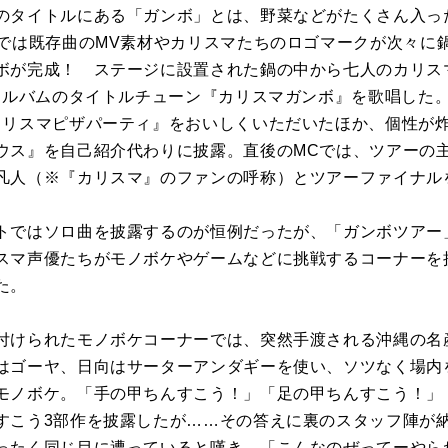
タイトルにある「ガンボ」とは、野菜などがたくさん入っ
Rでは既存曲のMV素材やカリスマたちのロゴマークが次々に
ボが完成！ ステージに設置された鍋の中から七人のカリス
dアルバムのタイトルチューン『カリスマガンボ』を歌唱した
カリスマピザパーティ』をおいしくいただいたほか、個性が
ウス』を自己紹介代わりに披露。直後のMCでは、ツアーの
凡人（※『カリスマ』のファンの呼称）とツアーファイナル
ではソロ曲を披露するのが恒例だったが、「ガンボツアー
スマ声優たちがモノボケやゲームなどに挑戦するコーナーを
た。
付けられたモノボケコーナーでは、突然手渡される沖縄の名
はゴーヤ、日向はサーターアンダギーを使い、ソツなく場内
モノボケ。「手の甲ちんすこう！」「足の甲ちんすこう！」
すこう3部作を披露したが……その答えに裏のスタッフ陣が
ったく同じ目に遭っていると嘆き、「こんなのぜってーやら