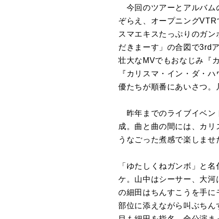
今回のツアーとアルバムの
ぞらえ、オープニングVT
スマエキスたっぷりのガン
だきまーす」の合図で3r
壮大なMVでもおなじみ『
『カリスマ・イン・ダ・ハ
優たちが順番にあいさつ。
昨年までのライブイベント
成。曲と曲の間には、カリ
うなごった煮感で楽しませ
「ゆたしくねガンボ」と名
ケ。山中はシーサー、大河
の細田はちんすこうを手に
部位に添えながら叫ぶちん
目も細田を指名。全公演ま