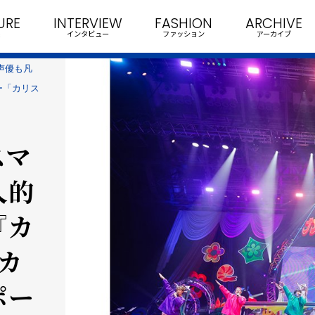
URE
INTERVIEW
FASHION
ARCHIVE
インタビュー
ファッション
アーカイブ
声優も凡
ー「カリス
スマ
人的
『カ
カ
ポー