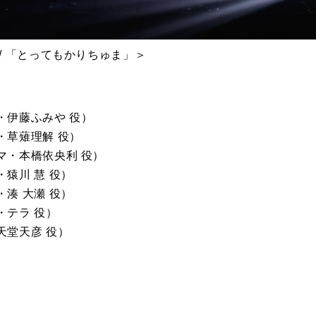
+) / 「とってもかりちゅま」＞
・伊藤ふみや 役）
・草薙理解 役）
マ・本橋依央利 役）
猿川 慧 役）
湊 大瀬 役）
・テラ 役）
天堂天彦 役）