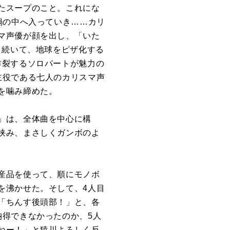
たスープのこと。これにな
鍋の中へ入っていき……カリ
マ声優が顔を出し、「いた
。続いて、地球をピザ化する
炸裂するソロパートが魅力の
主役である七人のカリスマ声
を噛み締めた。
」は、全体曲を中心に構
挟み、まさしくガンボのよ
産品を使って、順にモノボ
を沸かせた。そして、4人目
「ちんす後頭部！」と、各
納得できなかったのか、5人
ねー！」と猿川よろしく反