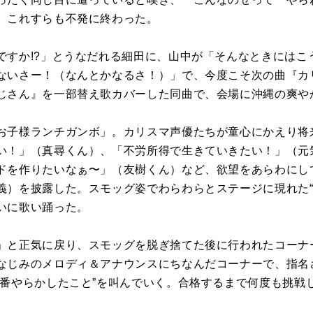
、これすらも不発に終わった。
ですか!?」とうなだれる細田に、山中が「そんなときにはこ
ないさー！（なんとかなるさ！）」で、今度こそ次の曲『カ
じさん』を一部替え歌カバーした同曲で、会場に沖縄の爽や
子様ランチガンボ」。カリスマ声優たちが童心にかえり将
い！」（真尋くん）、「不労所得で生きていきたい！」（元
ドを作りたいなぁ〜」（友樹くん）など、欲望をあらわにし
義）を披露した。スモッグ姿でわらわらとステージに現れた“
いに歌い踊った。
」と正気に戻り、スモッグを脱ぎ捨てた後に行われたコーナ
なじみのメロディ＆アナウンスにちなんだコーナーで、指名
一番やらかしたこと”を叫んでいく。合格するまで何度も挑戦