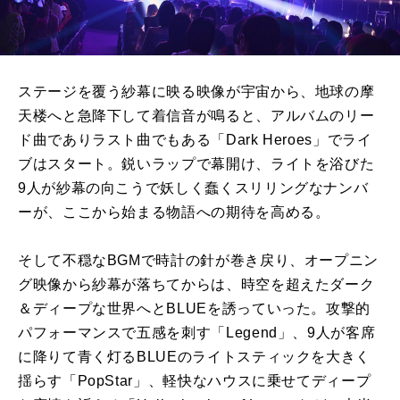
ステージを覆う紗幕に映る映像が宇宙から、地球の摩
天楼へと急降下して着信音が鳴ると、アルバムのリー
ド曲でありラスト曲でもある「Dark Heroes」でライ
ブはスタート。鋭いラップで幕開け、ライトを浴びた
9人が紗幕の向こうで妖しく蠢くスリリングなナンバ
ーが、ここから始まる物語への期待を高める。
そして不穏なBGMで時計の針が巻き戻り、オープニン
グ映像から紗幕が落ちてからは、時空を超えたダーク
＆ディープな世界へとBLUEを誘っていった。攻撃的
パフォーマンスで五感を刺す「Legend」、9人が客席
に降りて青く灯るBLUEのライトスティックを大きく
揺らす「PopStar」、軽快なハウスに乗せてディープ