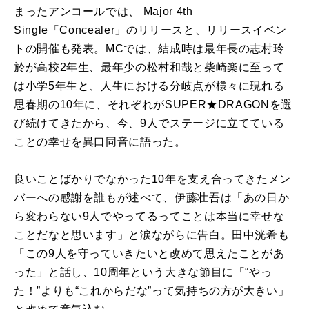
まったアンコールでは、 Major 4th
Single「Concealer」のリリースと、リリースイベン
トの開催も発表。MCでは、結成時は最年長の志村玲
於が高校2年生、最年少の松村和哉と柴崎楽に至って
は小学5年生と、人生における分岐点が様々に現れる
思春期の10年に、それぞれがSUPER★DRAGONを選
び続けてきたから、今、9人でステージに立てている
ことの幸せを異口同音に語った。
良いことばかりでなかった10年を支え合ってきたメン
バーへの感謝を誰もが述べて、伊藤壮吾は「あの日か
ら変わらない9人でやってるってことは本当に幸せな
ことだなと思います」と涙ながらに告白。田中洸希も
「この9人を守っていきたいと改めて思えたことがあ
った」と話し、10周年という大きな節目に「“やっ
た！”よりも“これからだな”って気持ちの方が大きい」