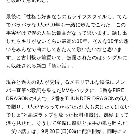
と改めて意気込む。
最後に「性格も好きなものもライフスタイルも、てん
でバラバラな9人が10年も一緒に歩んでこれた、この
事実だけで僕の人生は最高だなって思います。話し出
したらキリがないくらい最高の10年。そんな10年の想
いをみんなで曲にしてきたんで歌いたいなと思いま
す」と古川毅が前置いて、披露されたのはシングルに
も収録される新曲「笑い話」。
現在と過去の9人が交錯するメモリアルな映像にメン
バー直筆の歌詞を乗せたMVをバックに、1番をFIRE
DRAGONの4人で、2番をTHUNDER DRAGONの5人
で贈り、9人がそろってから“ただ1人も欠けたくはない
でしょ”と高速ラップを放った松村和哉は、感極まって
涙を見せた。そうして客席に感動と拍手の嵐を呼んだ
「笑い話」は、9月28日(日)0時に配信開始。同時にミ