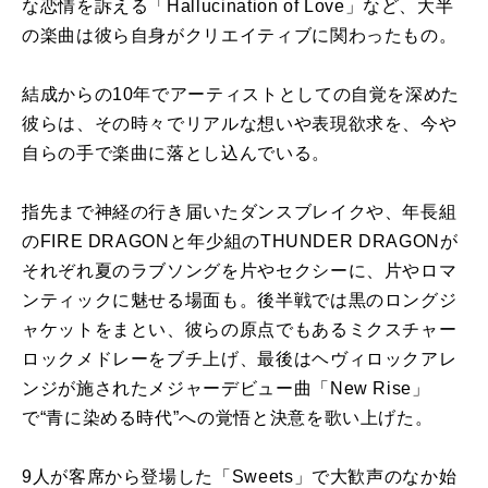
な恋情を訴える「Hallucination of Love」など、大半
の楽曲は彼ら自身がクリエイティブに関わったもの。
結成からの10年でアーティストとしての自覚を深めた
彼らは、その時々でリアルな想いや表現欲求を、今や
自らの手で楽曲に落とし込んでいる。
指先まで神経の行き届いたダンスブレイクや、年長組
のFIRE DRAGONと年少組のTHUNDER DRAGONが
それぞれ夏のラブソングを片やセクシーに、片やロマ
ンティックに魅せる場面も。後半戦では黒のロングジ
ャケットをまとい、彼らの原点でもあるミクスチャー
ロックメドレーをブチ上げ、最後はヘヴィロックアレ
ンジが施されたメジャーデビュー曲「New Rise」
で“青に染める時代”への覚悟と決意を歌い上げた。
9人が客席から登場した「Sweets」で大歓声のなか始