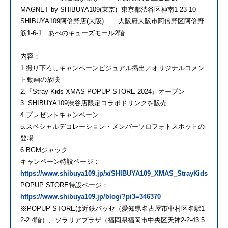
MAGNET by SHIBUYA109(東京) 東京都渋谷区神南1‐23‐10
SHIBUYA109阿倍野店(大阪) 大阪府大阪市阿倍野区阿倍野
筋1-6-1 あべのキューズモール2階
内容：
1.撮り下ろしキャンペーンビジュアル掲出／オリジナルコメン
ト動画の放映
2.『Stray Kids XMAS POPUP STORE 2024』オープン
3. SHIBUYA109渋谷店限定コラボドリンクを販売
4.プレゼントキャンペーン
5.スペシャルデコレーション・メンバーソロフォトスポットの
登場
6.BGMジャック
キャンペーン特設ページ：
https://www.shibuya109.jp/x/SHIBUYA109_XMAS_StrayKids
POPUP STORE特設ページ：
https://www.shibuya109.jp/blog/?pi3=346370
※POPUP STOREは近鉄パッセ（愛知県名古屋市中村区名駅1-
2-2 4階）、ソラリアプラザ（福岡県福岡市中央区天神2-2-43 5