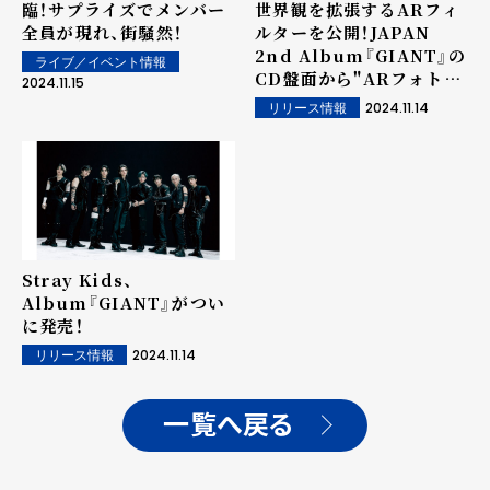
臨！サプライズでメンバー
世界観を拡張するARフィ
全員が現れ、街騒然！
ルターを公開！JAPAN
2nd Album『GIANT』の
ライブ／イベント情報
CD盤面から"ARフォトカ
2024.11.15
ード"＆"スペシャルボイ
2024.11.14
リリース情報
ス"が出現！
Stray Kids、
Album『GIANT』がつい
に発売！
2024.11.14
リリース情報
一覧へ戻る