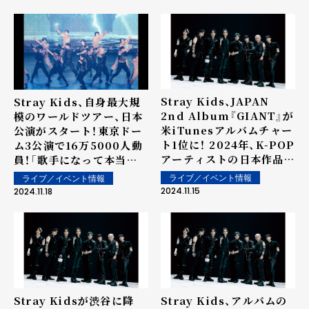
Stray Kids、JAPAN
Stray Kids、自身最大規
2nd Album『GIANT』が
模のワールドツアー、日本
米iTunesアルバムチャー
公演がスタート！東京ドー
ト1位に！ 2024年、K-POP
ム3公演で16万5000人動
アーティストの日本作品と
員！「歌手になって本当に
して初の快挙！
よかった」
ライブ／イベント情報
ライブ／イベント情報
2024.11.15
2024.11.18
Stray Kidsが渋谷に降
Stray Kids、アルバムの