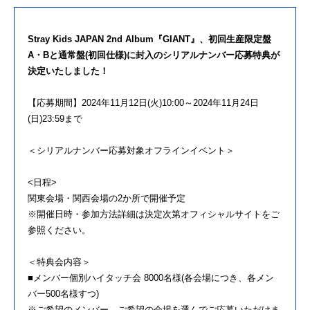
Stray Kids JAPAN 2nd Album『GIANT』、初回生産限定盤
A・Bと通常盤(初回仕様)に封入のシリアルナンバー応募特典が
決定いたしました！
【応募期間】2024年11月12日(火)10:00～2024年11月24日
(日)23:59まで
＜シリアルナンバー応募対象オフラインイベント＞
<日程>
関東会場・関西会場の2か所で開催予定
※開催日時・参加方法詳細は決定次第オフィシャルサイトをご
参照ください。
＜特典会内容＞
■メンバー個別ハイタッチ会 8000名様(各会場につき、各メン
バー500名様すつ)
※ご希望のメンバー、ご希望の会場を選んでご応募いただけま