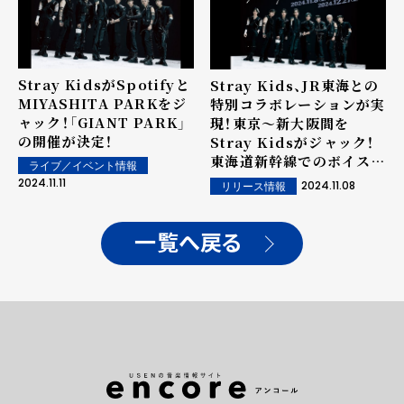
Stray KidsがSpotifyと
Stray Kids、JR東海との
MIYASHITA PARKをジ
特別コラボレーションが実
ャック！「GIANT PARK」
現！東京～新大阪間を
の開催が決定！
Stray Kidsがジャック！
東海道新幹線でのボイスコ
ライブ／イベント情報
ンテンツや、駅広告の展開
2024.11.11
2024.11.08
リリース情報
が決定！
一覧へ戻る