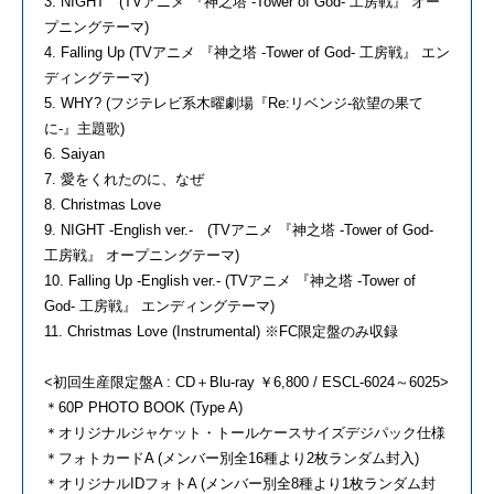
3. NIGHT (TVアニメ 『神之塔 -Tower of God- 工房戦』 オー
プニングテーマ)
4. Falling Up (TVアニメ 『神之塔 -Tower of God- 工房戦』 エン
ディングテーマ)
5. WHY? (フジテレビ系木曜劇場『Re:リベンジ-欲望の果て
に-』主題歌)
6. Saiyan
7. 愛をくれたのに、なぜ
8. Christmas Love
9. NIGHT -English ver.- (TVアニメ 『神之塔 -Tower of God-
工房戦』 オープニングテーマ)
10. Falling Up -English ver.- (TVアニメ 『神之塔 -Tower of
God- 工房戦』 エンディングテーマ)
11. Christmas Love (Instrumental) ※FC限定盤のみ収録
<初回生産限定盤A : CD＋Blu-ray ￥6,800 / ESCL-6024～6025>
＊60P PHOTO BOOK (Type A)
＊オリジナルジャケット・トールケースサイズデジパック仕様
＊フォトカードA (メンバー別全16種より2枚ランダム封入)
＊オリジナルIDフォトA (メンバー別全8種より1枚ランダム封