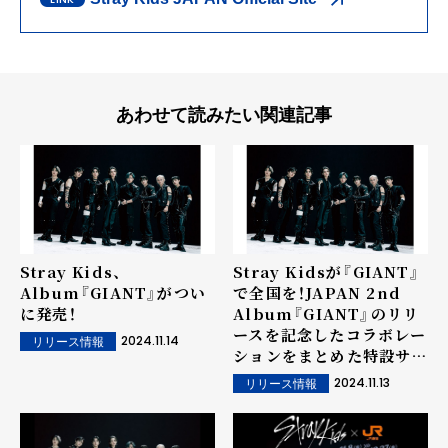
あわせて読みたい関連記事
Stray Kids、
Stray Kidsが『GIANT』
Album『GIANT』がつい
で全国を
！JAPAN 2nd
に発売！
Album『GIANT』のリリ
ースを記念したコラボレー
2024.11.14
リリース情報
ションをまとめた特設サイ
ト"GIANT REGION"が
2024.11.13
リリース情報
公開！