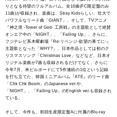
りとなる待望のフルアルバム。全10曲(FC限定盤のみ
11曲)が収録され、楽曲は、Stray Kidsらしい、壮大で
パワフルなリード曲「GIANT」、そして、TVアニメ
『神之塔 -Tower of God- 工房戦』の主題歌として絶賛
オンエア中の「NIGHT」、「Falling Up」、さらに、
フジテレビ系木曜劇場『Re:リベンジ-欲望の果てに-』
主題歌となった「WHY?」、日本作品としては初のク
リスマスソング「Christmas Love」などなど、日本オ
リジナル楽曲が7曲も収録されるだけでなく、さらに
今年7月、米ビルボードにて5作連続の1位という記録
を打ち立てた、韓国ミニアルバム『ATE』のリード曲
「Chk Chk Boom」のJapanese ver.や、
「NIGHT」、「Falling Up」のEnglish ver.も収録され
ている。
そして、今作も、初回生産限定盤Aに付属のBlu-ray