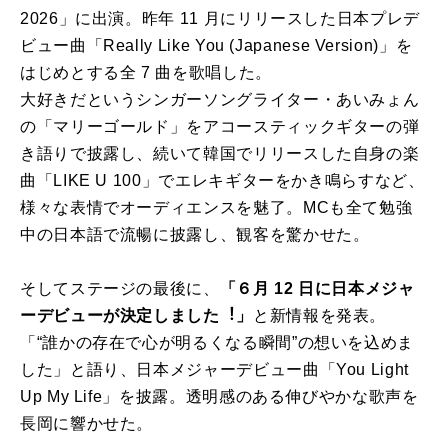
2026」に出演。昨年 11 ⽉にリリースした⽇本プレデ
ビュー曲「Really Like You (Japanese Version)」を
はじめとする全 7 曲を歌唱した。
⼤好きだというシンガーソングライター・あいみょん
の「マリーゴールド」をアコースティックギターの弾
き語りで披露し、続いて韓国でリリースした⾃⾝の楽
曲「LIKE U 100」でエレキギターをかき鳴らすなど、
様々な表情でオーディエンスを魅了。MCも全て勉強
中の⽇本語で流暢に披露し、観客を驚かせた。
そしてステージの最後に、
「６⽉ 12 ⽇に⽇本メジャ
ーデビューが決定しました︕」
と新情報を発表。
「“誰かの存在で⼼が明るくなる瞬間”の想いを込めま
した」と語り、⽇本メジャーデビュー曲「You Light
Up My Life」を披露。透明感のある伸びやかな歌声を
⻑岡に響かせた。