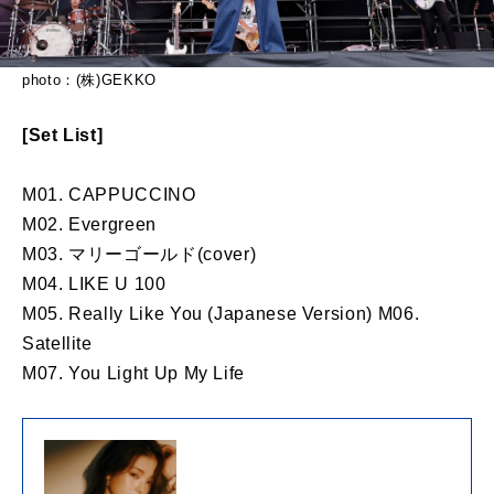
photo：(株)GEKKO
[Set List]
M01. CAPPUCCINO
M02. Evergreen
M03. マリーゴールド(cover)
M04. LIKE U 100
M05. Really Like You (Japanese Version) M06.
Satellite
M07. You Light Up My Life