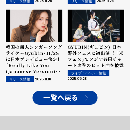
2025.11.29
2025.11.28
リリース情報
リリース情報
韓国の新人シンガーソング
GYUBIN(ギュビン) ⽇本
ライターGyubin・11/28
野外フェスに初出演︕ 「⽶
に日本プレデビュー決定！
フェス」でアジア各国チャ
「Really Like You
ート席巻のヒット曲を披露
(Japanese Version)」
ライブ／イベント情報
配信リリース！
2025.05.28
2025.11.18
リリース情報
一覧へ戻る