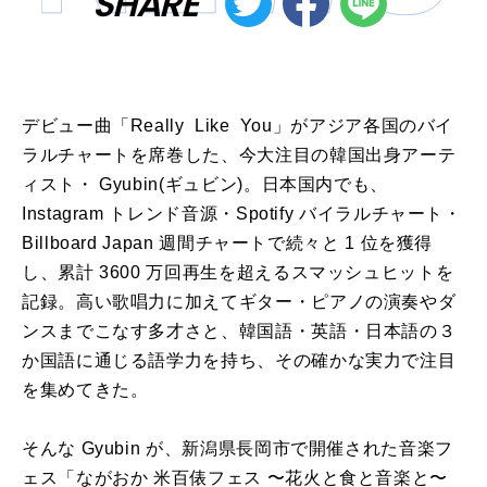
SHARE
デビュー曲「Really Like You」がアジア各国のバイ
ラルチャートを席巻した、今⼤注⽬の韓国出⾝アーテ
ィスト・ Gyubin(ギュビン)。⽇本国内でも、
Instagram トレンド⾳源・Spotify バイラルチャート・
Billboard Japan 週間チャートで続々と 1 位を獲得
し、累計 3600 万回再⽣を超えるスマッシュヒットを
記録。⾼い歌唱⼒に加えてギター・ピアノの演奏やダ
ンスまでこなす多才さと、韓国語・英語・⽇本語の３
か国語に通じる語学⼒を持ち、その確かな実⼒で注⽬
を集めてきた。
そんな Gyubin が、新潟県⻑岡市で開催された⾳楽フ
ェス「ながおか ⽶百俵フェス 〜花⽕と⾷と⾳楽と〜