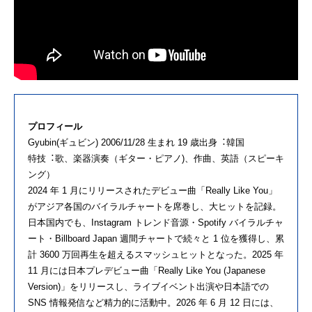
プロフィール
Gyubin(ギュビン) 2006/11/28 ⽣まれ 19 歳出⾝︓韓国
特技︓歌、楽器演奏（ギター・ピアノ)、作曲、英語（スピーキ
ング）
2024 年 1 ⽉にリリースされたデビュー曲「Really Like You」
がアジア各国のバイラルチャートを席巻し、⼤ヒットを記録。
⽇本国内でも、Instagram トレンド⾳源・Spotify バイラルチャ
ート・Billboard Japan 週間チャートで続々と 1 位を獲得し、累
計 3600 万回再⽣を超えるスマッシュヒットとなった。2025 年
11 ⽉には⽇本プレデビュー曲「Really Like You (Japanese
Version)」をリリースし、ライブイベント出演や⽇本語での
SNS 情報発信など精⼒的に活動中。2026 年 6 ⽉ 12 ⽇には、