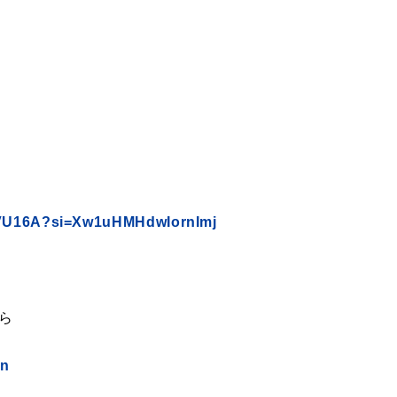
knVU16A?si=Xw1uHMHdwIornImj
ちら
in