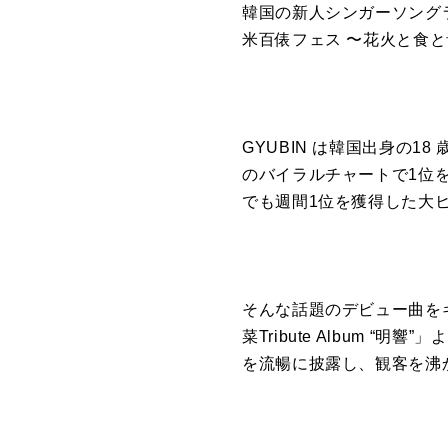
韓国の新⼈シンガーソングライ
⽶百俵フェス 〜花⽕と⾷と
GYUBIN は韓国出⾝の18
のバイラルチャートで1位を記録。
でも週間1位を獲得した⼤
そんな話題のデビュー曲をギ
菜Tribute Album 
を流暢に披露し、観客を沸