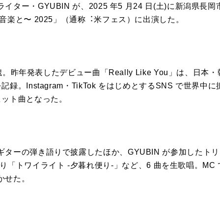
ター・GYUBIN が、2025 年5 ⽉24 ⽇(⼟)に新潟県
⾳楽と〜 2025」（通称︓⽶フェス）に出演した。
 歳。昨年発表したデビュー曲「Really Like You」は、
Instagram・TikTok をはじめとするSNS で世界中に拡散され
ヒット曲となった。
ターの弾き語りで披露したほか、GYUBIN が参加したト
“明響”」より「トワイライト -⼣暮れ便り-」など、6 曲を⽣歌唱。
かせた。