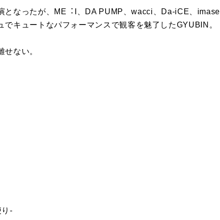
ったが、ME︓I、DA PUMP、wacci、Da-iCE、ima
でキュートなパフォーマンスで観客を魅了したGYUBIN。
離せない。
り-