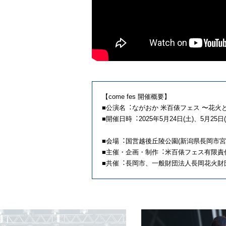
【come fes 開催概要】
■公演名︓ながおか ⽶百俵フェス 〜花⽕と
■開催⽇時︓2025年5⽉24⽇(⼟)、5⽉25⽇(
■会場︓国営越後丘陵公園(新潟県⻑岡市宮本
■主催・企画・制作︓⽶百俵フェス有限責
■共催︓⻑岡市、⼀般財団法⼈⻑岡花⽕財