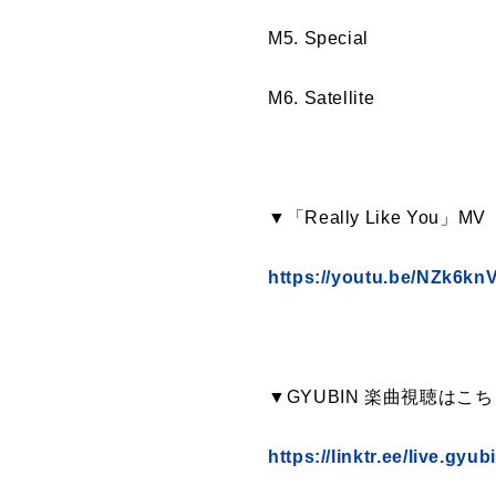
M5. Special
M6. Satellite
▼「Really Like You」MV
https://youtu.be/NZk6
▼GYUBIN 楽曲視聴はこ
https://linktr.ee/live.gyub