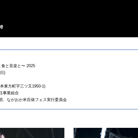
⾷と⾳楽と〜 2025
⽇)
東⽅町字三ツ⼜1950-1)
任事業組合
団、ながおか⽶百俵フェス実⾏委員会