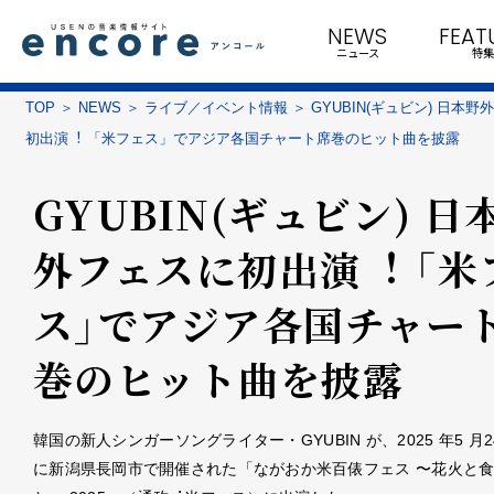
NEWS
FEAT
ニュース
特集
TOP
NEWS
ライブ／イベント情報
GYUBIN(ギュビン) ⽇本
初出演︕ 「⽶フェス」でアジア各国チャート席巻のヒット曲を披露
GYUBIN(ギュビン) ⽇
外フェスに初出演︕ 「⽶
ス」でアジア各国チャー
巻のヒット曲を披露
韓国の新⼈シンガーソングライター・GYUBIN が、2025 年5 ⽉24
に新潟県⻑岡市で開催された「ながおか⽶百俵フェス 〜花⽕と