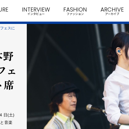
URE
INTERVIEW
FASHION
ARCHIVE
インタビュー
ファッション
アーカイブ
野外フェスに
本野
フェ
ト席
 ⽇(⼟)
⾷と⾳楽