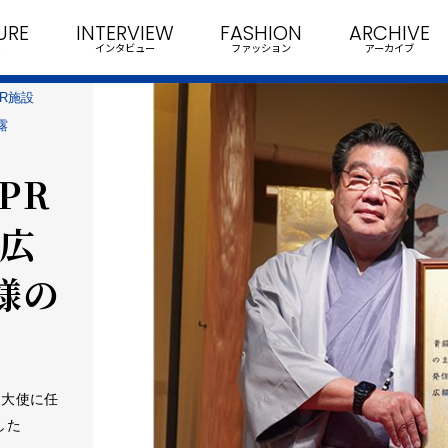
URE
INTERVIEW
FASHION
ARCHIVE
インタビュー
ファッション
アーカイブ
R施設
露
PR
」広
様の
報大使に任
した