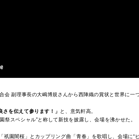
連合会 副理事長の大嶋博規さんから西陣織の賞状と世界に一
良さを伝えて参ります！」
と、意気軒高。
祇園祭スペシャル”と称して新技を披露し、会場を沸かせた。
た「祇園闇桜」とカップリング曲「青春」を歌唱し、会場に“