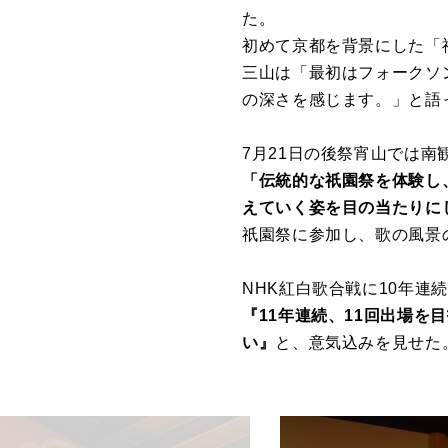
た。
初めて京都を背景にした「
三山は「最初はフォークソ
の深さを感じます。」と語
7月21日の後祭宵山では
「伝統的な祇園祭を体験し
えていく姿を目の当たりに
祇園祭に参加し、歌の風景
NHK紅白歌合戦に10年連
『11年連続、11回出場
い』
と、意気込みを見せた