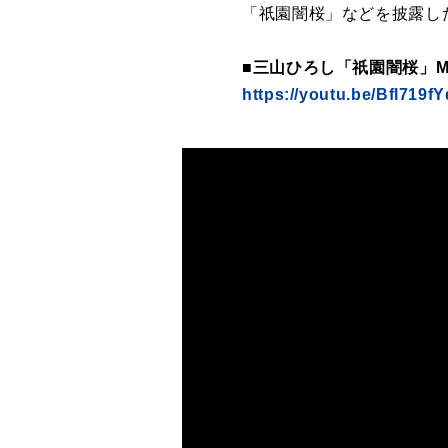
「祇園闇桜」などを披露し
■三山ひろし「祇園闇桜」M
https://youtu.be/Bfl719f