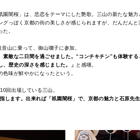
祇園闇桜」は、悲恋をテーマにした艶歌。三山の新たな魅力
ングっぽく京都の街の美しさが感じられますが、だんだんと
った。
南観音山に乗って、御山囃子に参加。
、素敵な二日間を過ごせました。“コンチキチン”も体験する
し、歴史の深さを感じました。」
と感嘆。
の色味が鮮やかになったという。
続10回出場している三山。
を目指します。出来れば「祇園闇桜」で、京都の魅力と石原先
。