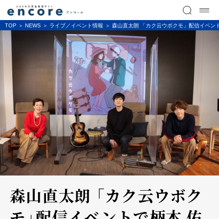
TOP
NEWS
ライブ／イベント情報
森山直太朗 「カク云ウボクモ」配信イベン
森山直太朗 「カク云ウボク
モ」配信イベントで柄本 佑