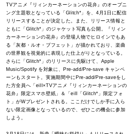
TVアニメ『リィンカーネーションの花弁』のオープニ
ング主題歌となっている「Glitch*」を、4月1日に配信
リリースすることが決定した。また、リリース情報と
ともに「Glitch*」のジャケット写真も公開。『リィン
カーネーションの花弁』の登場人物でヒロインでもあ
る「灰都・ルオ・ブフェット」が描かれており、楽曲
の世界観を視覚的に表現した仕上がりとなっている。
さらに「Glitch*」のリリースに先駆けて、Apple
Music/Spotify を対象に、Pre-add/Pre-save キャンペ
ーンもスタート。実施期間中にPre-add/Pre-saveをし
た方全員へ「eill×TVアニメ『リィンカーネーションの
花弁』限定スマホ壁紙」＆「eill「Glitch*」限定フォ
ト」がWプレゼントされる。ここだけでしか手に入ら
ない限定画像となっているので、ぜひこの機会に参加
しよう。
3月18日には、新曲「曖昧な指切り」もリリースされ