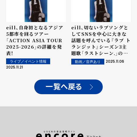
eill、自身初となるアジア
eill、切ないラブソングと
5都市を回るツアー
してSNSを中心に大きな
「ACTION ASIA TOUR
話題を呼んでいる『ラブ ト
2025-2026」の詳細を発
ランジット』シーズン3主
表！
題歌「ラストシーン.」の歌
唱映像を公開！
2025.11.06
ライブ／イベント情報
動画／音声あり
2025.11.21
一覧へ戻る