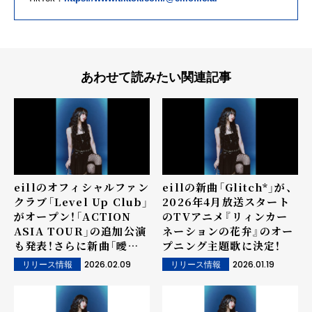
あわせて読みたい関連記事
eillのオフィシャルファン
eillの新曲「Glitch*」が、
クラブ「Level Up Club」
2026年4月放送スタート
がオープン！「ACTION
のTVアニメ『リィンカー
ASIA TOUR」の追加公演
ネーションの花弁』のオー
も発表！さらに新曲「曖昧
プニング主題歌に決定！
な指切り」が3月18日に配
2026.02.09
2026.01.19
リリース情報
リリース情報
信リリース決定！